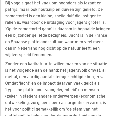
Bij vogels gaat het vaak om hoenders als fazant en
patrijs, maar ook houtsnip en duiven zijn geliefd. De
zomertortel is een kleine, snelle duif die lastiger te
raken is, waardoor de uitdaging voor jagers groter is.
‘Op de zomertortel gaan’ is daarom in bepaalde kringen
een bijzonder geliefde bezigheid. Jacht is in de Franse
en Spaanse plattelandscultuur, waar men veel meer
dan in Nederland nog dicht op de natuur leeft, een
wijdverspreid fenomeen.
Zonder een karikatuur te willen maken van de situatie
is het volgende aan de hand: het jagersvolk omvat, al
met al, een aardig aantal stemgerechtigde burgers.
Omdat ‘jacht’ en de impact daarvan vaak geldt als
‘typische plattelands-aangelegenheid’ en mensen
(zeker in steden) andere onderwerpen (economische
ontwikkeling, zorg, pensioen) als urgenter ervaren, is
het voor politici gemakkelijk om ‘de stem van het
platteland’ te halen zonder de meerderheid van de