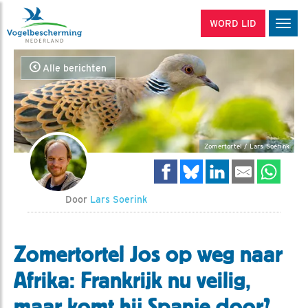
WORD LID
Men
Alle berichten
Zomertortel / Lars Soerink
Door
Lars Soerink
Zomertortel Jos op weg naar
Afrika: Frankrijk nu veilig,
maar komt hij Spanje door?