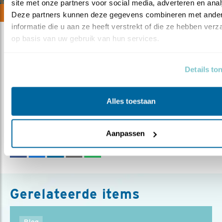
n je helpen?
site met onze partners voor social media, adverteren en anal
Deze partners kunnen deze gegevens combineren met ander
informatie die u aan ze heeft verstrekt of die ze hebben verz
op basis van uw gebruik van hun services.
Details to
Meer over
zomertortel
afrika
spanje
frankrijk
Alles toestaan
larssoerink
jacht
Deel dit bericht
Aanpassen
Gerelateerde items
Blog