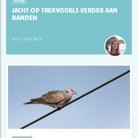
JACHT OP TREKVOGELS VERDER AAN
BANDEN
Door Inge Both