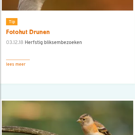
Tip
Fotohut Drunen
03.12.18
Herfstig bliksembezoeken
lees meer