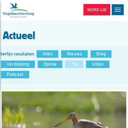
WORD LID
Men
Actueel
Alles
Nieuws
Blog
Verfijn resultaten:
Verdieping
Opinie
Tip
Video
Podcast