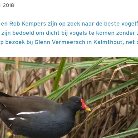
ri 2018
 en Rob Kempers zijn op zoek naar de beste vogel
zijn bedoeld om dicht bij vogels te komen zonder 
op bezoek bij Glenn Vermeersch in Kalmthout, net 