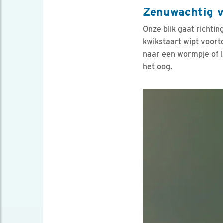
Zenuwachtig v
Onze blik gaat richtin
kwikstaart wipt voortd
naar een wormpje of l
het oog.