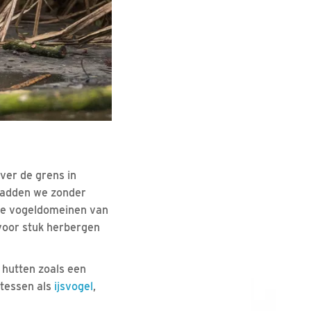
ver de grens in
, hadden we zonder
 de vogeldomeinen van
 voor stuk herbergen
 hutten zoals een
atessen als
ijsvogel
,