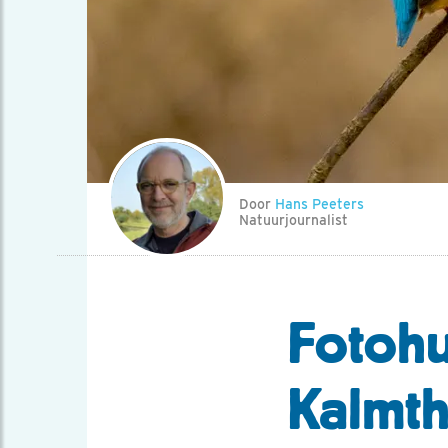
Door
Hans Peeters
Natuurjournalist
Fotohu
Kalmt