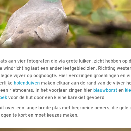
ats aan vier fotografen die via grote luiken, zicht hebben op 
e windrichting laat een ander leefgebied zien. Richting westen
egde vijver op ooghoogte. Hier verdringen groenlingen en vi
erlijke
holenduiven
maken elkaar aan de rand van de vijver he
 een rietmoeras. In het voorjaar zingen hier
blauwborst
en
kl
oek
voor de hut door een kleine karekiet gevoerd
 uit over een lange brede plas met begroeide oevers, die gele
t ogen te kort en moet keuzes maken.