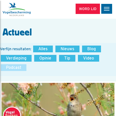
WORD LID
Men
Actueel
Alles
Nieuws
Blog
Verfijn resultaten:
Verdieping
Opinie
Tip
Video
Podcast