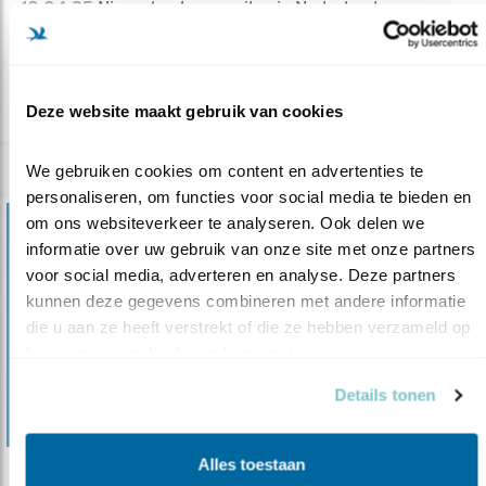
18.04.25
Nieuw boek over uilen in Nederland.
Arjan Berben
lees meer
Deze website maakt gebruik van cookies
We gebruiken cookies om content en advertenties te 
personaliseren, om functies voor social media te bieden en 
om ons websiteverkeer te analyseren. Ook delen we 
informatie over uw gebruik van onze site met onze partners 
voor social media, adverteren en analyse. Deze partners 
kunnen deze gegevens combineren met andere informatie 
die u aan ze heeft verstrekt of die ze hebben verzameld op 
basis van uw gebruik van hun services.
Details tonen
Alles toestaan