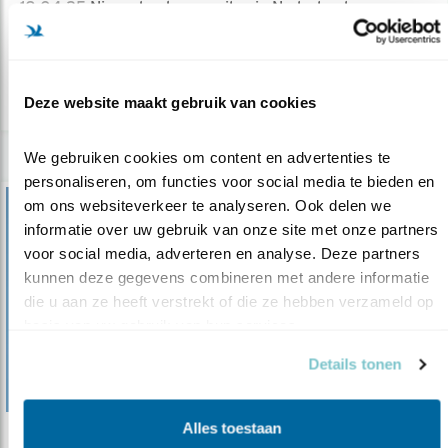
18.04.25
Nieuw boek over uilen in Nederland.
Arjan Berben
lees meer
Deze website maakt gebruik van cookies
We gebruiken cookies om content en advertenties te 
personaliseren, om functies voor social media te bieden en 
om ons websiteverkeer te analyseren. Ook delen we 
informatie over uw gebruik van onze site met onze partners 
voor social media, adverteren en analyse. Deze partners 
kunnen deze gegevens combineren met andere informatie 
die u aan ze heeft verstrekt of die ze hebben verzameld op 
basis van uw gebruik van hun services.
Details tonen
Alles toestaan