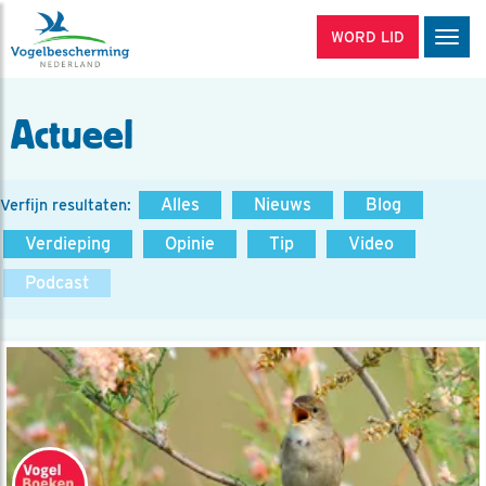
WORD LID
Men
Actueel
Alles
Nieuws
Blog
Verfijn resultaten:
Verdieping
Opinie
Tip
Video
Podcast