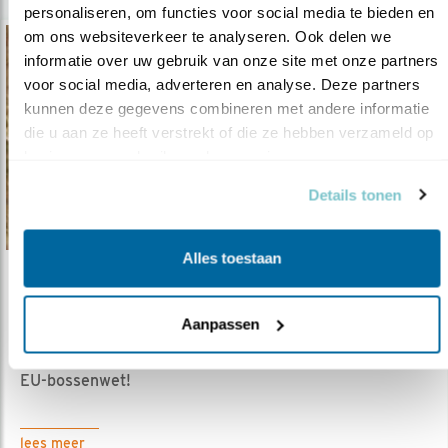
personaliseren, om functies voor social media te bieden en 
om ons websiteverkeer te analyseren. Ook delen we 
informatie over uw gebruik van onze site met onze partners 
voor social media, adverteren en analyse. Deze partners 
kunnen deze gegevens combineren met andere informatie 
die u aan ze heeft verstrekt of die ze hebben verzameld op 
basis van uw gebruik van hun services.
Details tonen
Alles toestaan
Nieuws
Ontbossing: er is hoop
Aanpassen
29.09.20
Laat nu uw stem horen voor een krachtige
EU-bossenwet!
lees meer