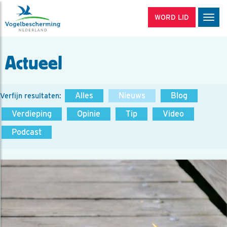
WORD LID
Men
Actueel
Alles
Nieuws
Blog
Verfijn resultaten:
Verdieping
Opinie
Tip
Video
Podcast