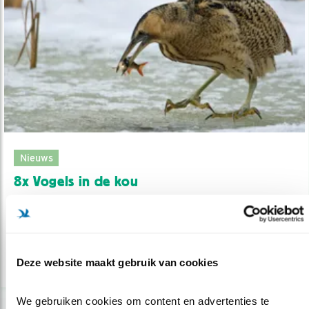
Nieuws
8x Vogels in de kou
08.02.21
Veel vogels zijn in de bittere kou op zichzelf
aangewezen. Een collage.
Deze website maakt gebruik van cookies
lees meer
We gebruiken cookies om content en advertenties te 