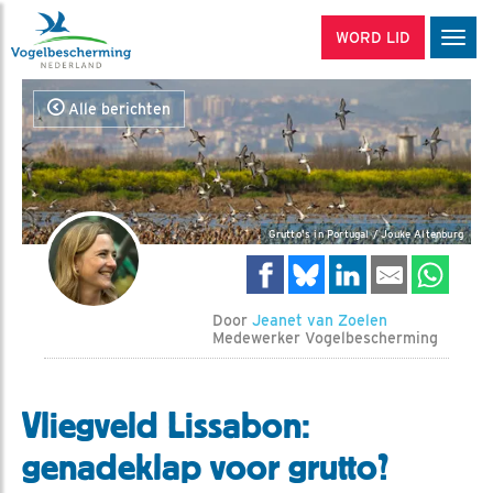
WORD LID
Men
Alle berichten
Grutto's in Portugal / Jouke Altenburg
Door
Jeanet van Zoelen
Medewerker Vogelbescherming
Vliegveld Lissabon:
genadeklap voor grutto?