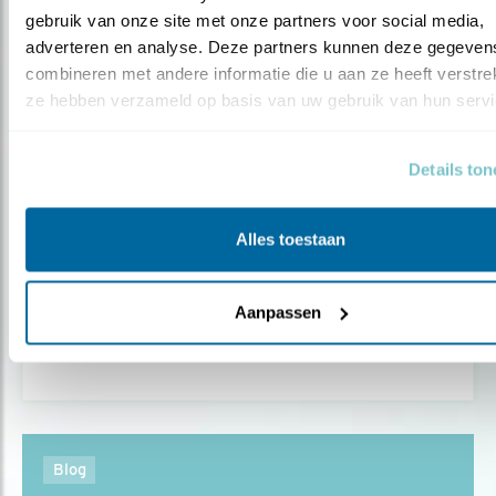
gebruik van onze site met onze partners voor social media, 
adverteren en analyse. Deze partners kunnen deze gegevens
combineren met andere informatie die u aan ze heeft verstrekt
ze hebben verzameld op basis van uw gebruik van hun servi
Details to
Alles toestaan
Nieuws
Vogelonderzoek vliegveld bij Lissabon
Aanpassen
Blog