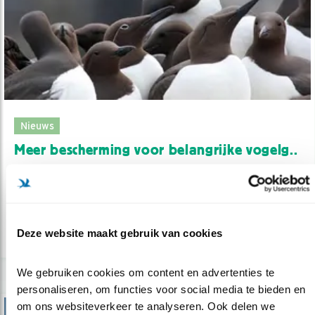
Nieuws
Meer bescherming voor belangrijke vogelg..
20.12.22
Nieuwe Noordzee-Vogelrichtlijngebieden in de
maak.
Deze website maakt gebruik van cookies
lees meer
We gebruiken cookies om content en advertenties te 
personaliseren, om functies voor social media te bieden en 
om ons websiteverkeer te analyseren. Ook delen we 