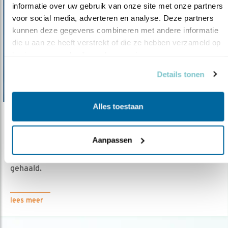
informatie over uw gebruik van onze site met onze partners 
voor social media, adverteren en analyse. Deze partners 
kunnen deze gegevens combineren met andere informatie 
die u aan ze heeft verstrekt of die ze hebben verzameld op 
basis van uw gebruik van hun services.
Details tonen
Alles toestaan
Nieuws
EU moet visserijbeleid beter uitvoeren
Aanpassen
17.03.22
Doelstellingen rondom overbevissing niet
gehaald.
lees meer