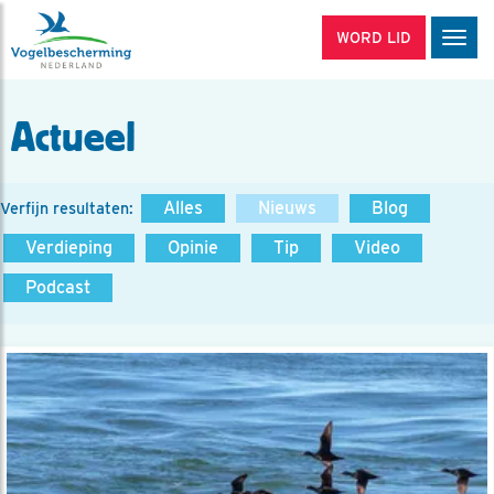
WORD LID
Men
Actueel
Alles
Nieuws
Blog
Verfijn resultaten:
Verdieping
Opinie
Tip
Video
Podcast