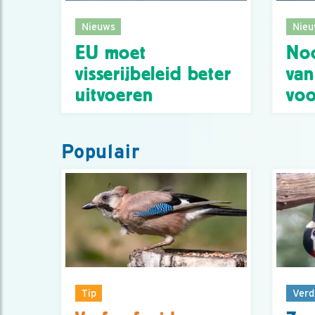
Nieuws
Nieu
EU moet
No
visserijbeleid beter
van
uitvoeren
voo
Populair
Tip
Verd