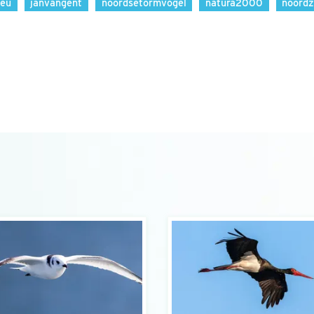
eu
janvangent
noordsetormvogel
natura2000
noord