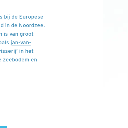
s bij de Europese
d in de Noordzee.
 is van groot
oals
jan-van-
sserij’ in het
 de zeebodem en