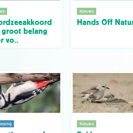
ws
Nieuws
ordzeeakkoord
Hands Off Natu
 groot belang
r vo..
ieping
Nieuws