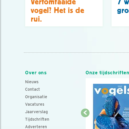
Verfomfaaide
7 w
vogel? Het is de
gro
rui.
Over ons
Onze tijdschrifte
Nieuws
Contact
Organisatie
Vacatures
Jaarverslag
Tijdschriften
Adverteren