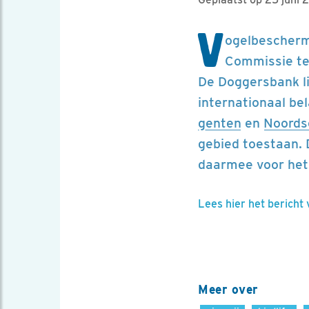
V
ogelbeschermi
Commissie teg
De Doggersbank li
internationaal be
genten
en
Noords
gebied toestaan. D
daarmee voor het
Lees hier het bericht
Meer over