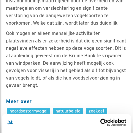
instandhoudingsmaatregelen door de overheid én van
maatregelen om verslechtering en significante
verstoring van de aangewezen vogelsoorten te
voorkomen. Welke dat zijn, wordt later dus duidelijk.
Ook mogen er alleen menselijke activiteiten
plaatsvinden als er zekerheid is dat die geen significant
negatieve effecten hebben op deze vogelsoorten. Dit is
al aanleiding geweest om de Bruine Bank te vrijwaren
van windparken. De aanwijzing heeft mogelijk ook
gevolgen voor visserij in het gebied als dit tot bijvangst
van vogels leidt, of als die hun voedselvoorziening in
gevaar brengt.
Meer over
noordsestormvogel
natuurbeleid
zeekoet
drieteenmeeuw
resultaat
kleinejager
kleinemantelmeeuw
grotejager