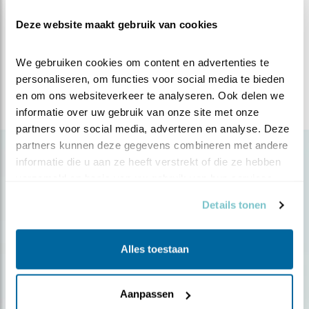
grotemantelmeeuw
janvangent
papegaaiduiker
Deze website maakt gebruik van cookies
natura2000
zeevogels
alk
noordzee
We gebruiken cookies om content en advertenties te 
Deel dit bericht
personaliseren, om functies voor social media te bieden 
en om ons websiteverkeer te analyseren. Ook delen we 
informatie over uw gebruik van onze site met onze 
partners voor social media, adverteren en analyse. Deze 
partners kunnen deze gegevens combineren met andere 
Gerelateerde items
informatie die u aan ze heeft verstrekt of die ze hebben 
verzameld op basis van uw gebruik van hun services.
Details tonen
Alles toestaan
Aanpassen