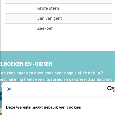
Grote stern
Jan van gent
Zeekoet
LBOEKEN EN -GIDSEN
 op zoek naar een goed boek over vogels of de natuur?
bescherming heeft een uitgebreid en gevarieerd aanbod in o
l en onze webshop.
EL EN HELP DE VOGELS
Deze website maakt gebruik van cookies