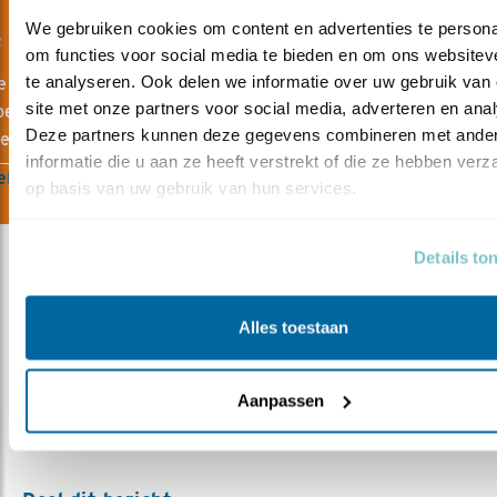
We gebruiken cookies om content en advertenties te personal
F OP DE HOOGTE MET VOGELNIEUWS
om functies voor social media te bieden en om ons websiteve
te analyseren. Ook delen we informatie over uw gebruik van 
e aan voor Vogelnieuws, de gratis nieuwsbrief van
site met onze partners voor social media, adverteren en anal
escherming. Zo blijf je op de hoogte van nieuws over vogels, 
Deze partners kunnen deze gegevens combineren met ander
teiten en acties van Vogelbescherming.
informatie die u aan ze heeft verstrekt of die ze hebben verz
lden Vogelnieuws
op basis van uw gebruik van hun services.
Details to
Alles toestaan
Meer over
visserij
zeekoet
drieteenmeeuw
resultaat
Aanpassen
windenergie
janvangent
papegaaiduiker
natura2000
alk
noordzee