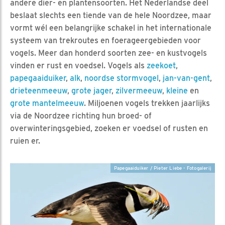
andere dier- en plantensoorten. Het Nederlandse deel
beslaat slechts een tiende van de hele Noordzee, maar
vormt wél een belangrijke schakel in het internationale
systeem van trekroutes en foerageergebieden voor
vogels. Meer dan honderd soorten zee- en kustvogels
vinden er rust en voedsel. Vogels als
zeekoet
,
papegaaiduiker
,
alk
,
noordse stormvogel
,
jan-van-gent
,
drieteenmeeuw
,
grote jager
,
zilvermeeuw
,
kleine
en
grote mantelmeeuw
. Miljoenen vogels trekken jaarlijks
via de Noordzee richting hun broed- of
overwinteringsgebied, zoeken er voedsel of rusten en
ruien er.
Papegaaiduiker / Pieter Liebe - Fotogalerij