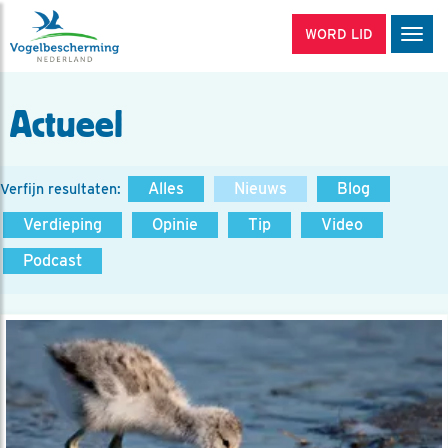
WORD LID
Men
Actueel
Alles
Nieuws
Blog
Verfijn resultaten:
Verdieping
Opinie
Tip
Video
Podcast