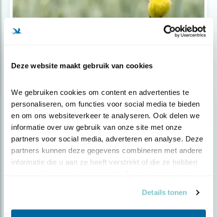
Deze website maakt gebruik van cookies
Nieuws
We gebruiken cookies om content en advertenties te 
Europa verliest zijn vogels
personaliseren, om functies voor social media te bieden 
en om ons websiteverkeer te analyseren. Ook delen we 
informatie over uw gebruik van onze site met onze 
partners voor social media, adverteren en analyse. Deze 
partners kunnen deze gegevens combineren met andere 
informatie die u aan ze heeft verstrekt of die ze hebben 
verzameld op basis van uw gebruik van hun services.
Details tonen