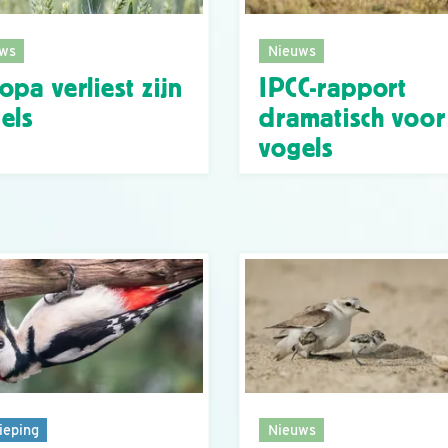
ws
Nieuws
opa verliest zijn
IPCC-rapport
els
dramatisch voor
vogels
ieping
Nieuws