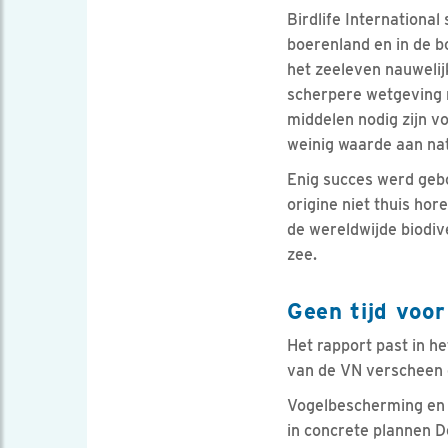
Birdlife International
boerenland en in de b
het zeeleven nauwelij
scherpere wetgeving n
middelen nodig zijn vo
weinig waarde aan nat
Enig succes werd geboe
origine niet thuis ho
de wereldwijde biodiv
zee.
Geen tijd voor
Het rapport past in h
van de VN verscheen e
Vogelbescherming en 
in concrete plannen D