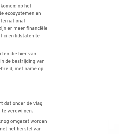
gekomen: op het
l de ecosystemen en
nternational
jn er meer financiële
ici en lidstaten te
rten die hier van
in de bestrijding van
gebreid, met name op
rt dat onder de vlag
 te verdwijnen.
lsnog omgezet worden
met het herstel van