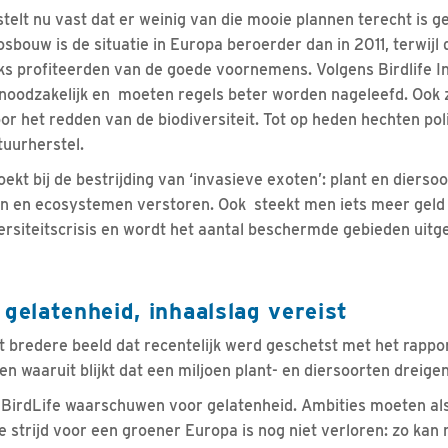
 stelt nu vast dat er weinig van die mooie plannen terecht is 
osbouw is de situatie in Europa beroerder dan in 2011, terwij
ks profiteerden van de goede voornemens. Volgens Birdlife I
oodzakelijk en moeten regels beter worden nageleefd. Ook zi
or het redden van de biodiversiteit. Tot op heden hechten polit
uurherstel.
kt bij de bestrijding van ‘invasieve exoten’: plant en diersoo
ren en ecosystemen verstoren. Ook steekt men iets meer geld 
ersiteitscrisis en wordt het aantal beschermde gebieden uit
 gelatenheid, inhaalslag vereist
et bredere beeld dat recentelijk werd geschetst met het rappo
n waaruit blijkt dat een miljoen plant- en diersoorten dreigen
BirdLife waarschuwen voor gelatenheid. Ambities moeten a
e strijd voor een groener Europa is nog niet verloren: zo kan 