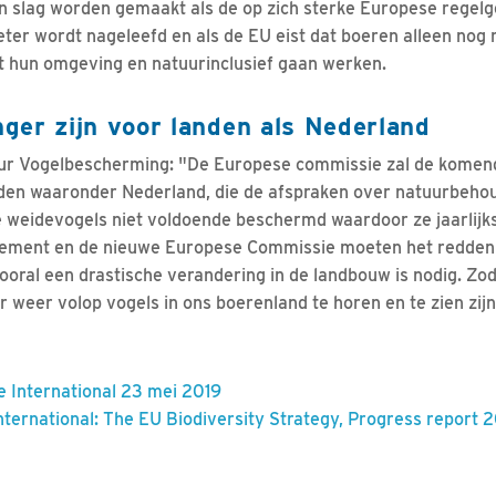
 slag worden gemaakt als de op zich sterke Europese regelg
er wordt nageleefd en als de EU eist dat boeren alleen nog 
et hun omgeving en natuurinclusief gaan werken.
ger zijn voor landen als Nederland
eur Vogelbescherming: "De Europese commissie zal de komende
den waaronder Nederland, die de afspraken over natuurbehoud
weidevogels niet voldoende beschermd waardoor ze jaarlijks
ement en de nieuwe Europese Commissie moeten het redden v
ooral een drastische verandering in de landbouw is nodig. Zod
 weer volop vogels in ons boerenland te horen en te zien zijn
fe International 23 mei 2019
nternational: The EU Biodiversity Strategy, Progress report 