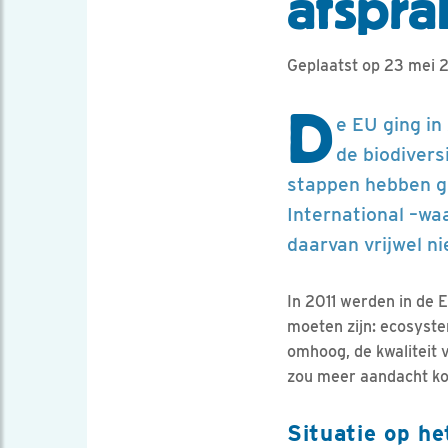
afspra
Geplaatst op 23 mei 
D
e EU ging in
de biodiver
stappen hebben ge
International –wa
daarvan vrijwel n
In 2011 werden in de 
moeten zijn: ecosyst
omhoog, de kwaliteit
zou meer aandacht ko
Situatie op he