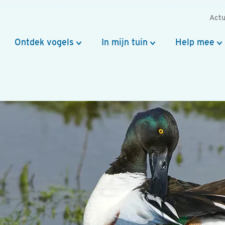
Actu
Ontdek vogels
In mijn tuin
Help mee