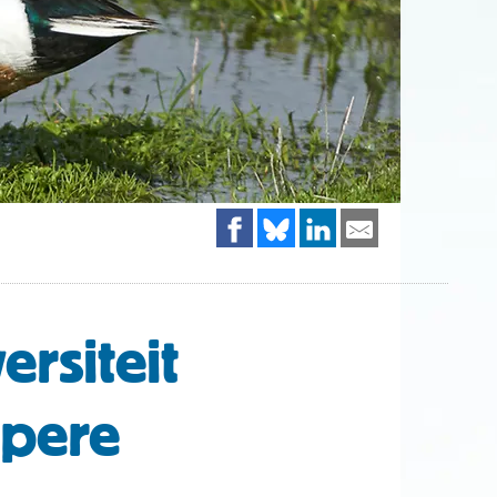
rsiteit
rpere