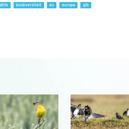
dlife
biodiversiteit
eu
europa
glb