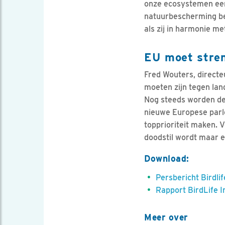
onze ecosystemen een
natuurbescherming bet
als zij in harmonie m
EU moet stren
Fred Wouters, direct
moeten zijn tegen lan
Nog steeds worden de 
nieuwe Europese parl
topprioriteit maken. V
doodstil wordt maar er
Download:
Persbericht Birdli
Rapport BirdLife I
Meer over