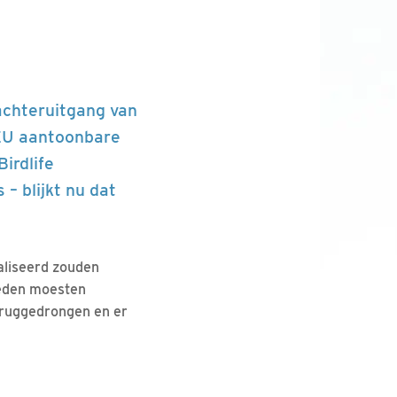
 achteruitgang van
 EU aantoonbare
irdlife
– blijkt nu dat
aliseerd zouden
ieden moesten
eruggedrongen en er