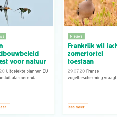
ws
Nieuws
n
Frankrijk wil jac
dbouwbeleid
zomertortel
est voor natuur
toestaan
.20
Uitgelekte plannen EU
29.07.20
Franse
ronduit alarmerend.
vogelbescherming vraagt 
meer
lees meer