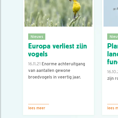
Nieuws
Nieu
Europa verliest zijn
Pla
vogels
lan
fun
16.11.21
Enorme achteruitgang
van aantallen gewone
16.10
broedvogels in veertig jaar.
zijn 
lees meer
lees 