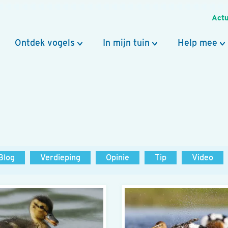
Actu
Ontdek vogels
In mijn tuin
Help mee
Blog
Verdieping
Opinie
Tip
Video