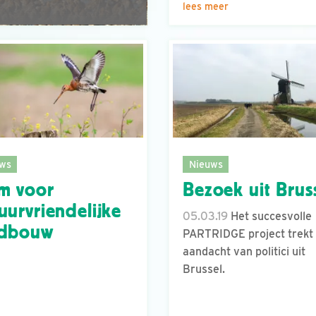
lees meer
ws
Nieuws
m voor
Bezoek uit Brus
uurvriendelijke
05.03.19
Het succesvolle
ndbouw
PARTRIDGE project trekt
aandacht van politici uit
Brussel.