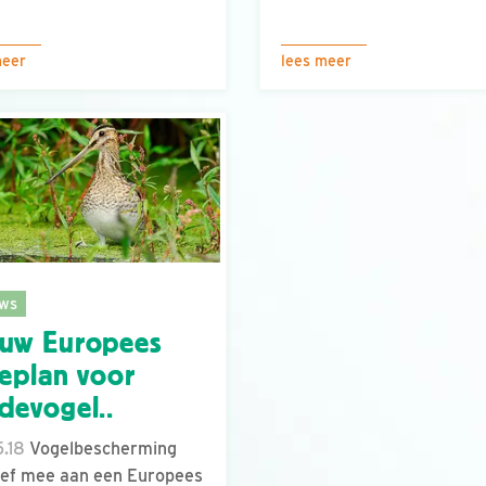
meer
lees meer
ws
uw Europees
ieplan voor
devogel..
.18
Vogelbescherming
ef mee aan een Europees