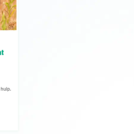
ht
hulp.