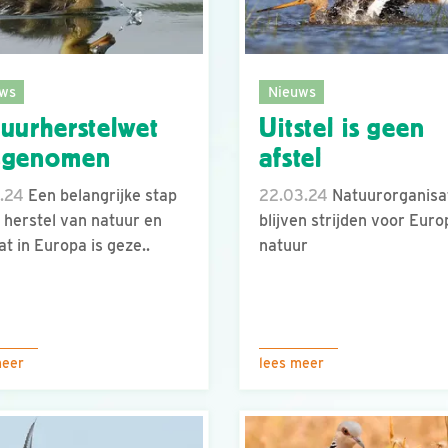
ws
Nieuws
uurherstelwet
Uitstel is geen
ngenomen
afstel
.24
Een belangrijke stap
22.03.24
Natuurorganisa
t herstel van natuur en
blijven strijden voor Eur
at in Europa is geze..
natuur
meer
lees meer