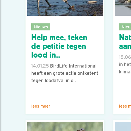
Nieuws
Nieu
Help mee, teken
Nat
de petitie tegen
aa
lood in..
18.06
in he
14.01.25
BirdLife International
klima
heeft een grote actie ontketent
tegen loodafval in o..
lees meer
lees 