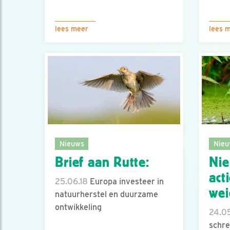
lees meer
lees 
Nieuws
Nieu
Brief aan Rutte:
Nie
act
25.06.18
Europa investeer in
wei
natuurherstel en duurzame
ontwikkeling
24.05
schre