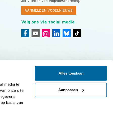
activiteiten van Vogelbescherming.
AANMELDEN VOGELNIEUWS
Volg ons via social media
Alles toestaan
ing
Colofon
l media te 
Aanpassen
an onze site 
gegevens 
op basis van 