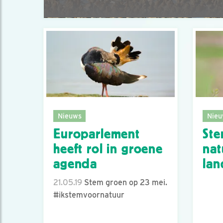
Nieuws
Nieu
Europarlement
Ste
heeft rol in groene
nat
agenda
la
21.05.19
Stem groen op 23 mei.
#ikstemvoornatuur