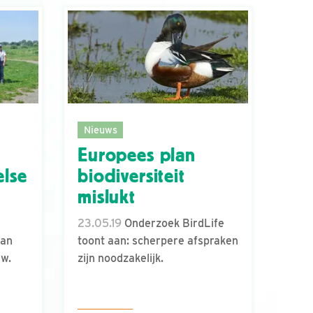
Nieuws
Europees plan
else
biodiversiteit
mislukt
23.05.19
Onderzoek BirdLife
van
toont aan: scherpere afspraken
uw.
zijn noodzakelijk.