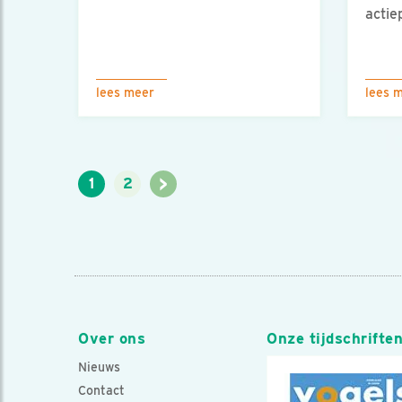
actie
lees meer
lees 
>
1
2
Over ons
Onze tijdschrifte
Nieuws
Contact