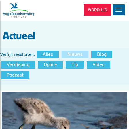
WORD LID
Men
Actueel
Alles
Nieuws
Blog
Verfijn resultaten:
Verdieping
Opinie
Tip
Video
Podcast