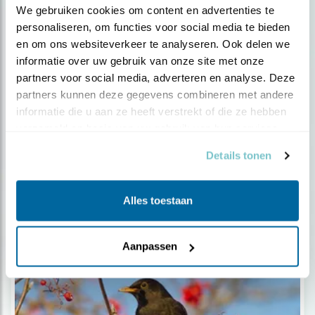
We gebruiken cookies om content en advertenties te 
personaliseren, om functies voor social media te bieden 
en om ons websiteverkeer te analyseren. Ook delen we 
informatie over uw gebruik van onze site met onze 
partners voor social media, adverteren en analyse. Deze 
Tuinvogelconsulent
partners kunnen deze gegevens combineren met andere 
Andrea Dekkers
informatie die u aan ze heeft verstrekt of die ze hebben 
Ik kan zo genieten van zingende en broedende
verzameld op basis van uw gebruik van hun services.
vogels in mijn tuin, dat ik je..
Details tonen
Alles toestaan
Boxtel
afspraak maken
Aanpassen