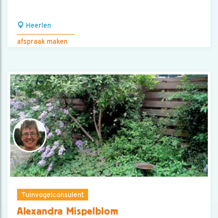
Heerlen
afspraak maken
Tuinvogelconsulent
Alexandra Mispelblom