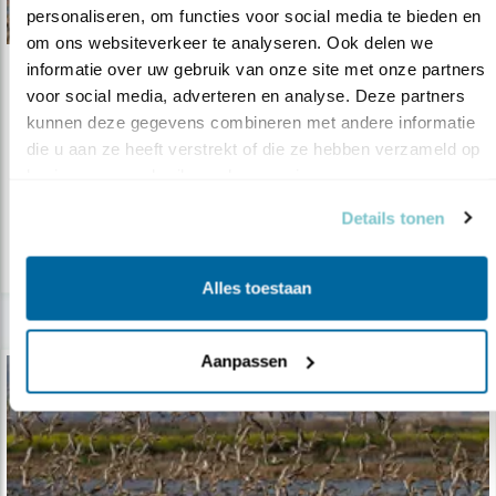
personaliseren, om functies voor social media te bieden en 
om ons websiteverkeer te analyseren. Ook delen we 
informatie over uw gebruik van onze site met onze partners 
Nieuws
voor social media, adverteren en analyse. Deze partners 
Vogelonderzoek vliegveld bij Lissabon
kunnen deze gegevens combineren met andere informatie 
die u aan ze heeft verstrekt of die ze hebben verzameld op 
17.12.21
Vogelonderzoek belangrijk wapen tegen
basis van uw gebruik van hun services.
vliegveld bij Lissabon. Vogelwaarnemi..
Details tonen
lees meer
Alles toestaan
Aanpassen