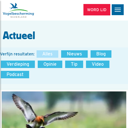
WORD LID
Men
Actueel
Alles
Nieuws
Blog
Verfijn resultaten:
Verdieping
Opinie
Tip
Video
Podcast