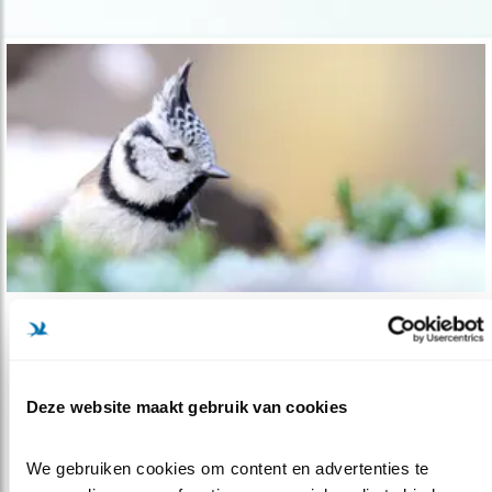
Tip
De 9 Nederlandse mezen
Deze website maakt gebruik van cookies
01.03.26
Je kent de pimpel- en koolmees, maar wie zijn
die andere 7 (!) mezen?
We gebruiken cookies om content en advertenties te 