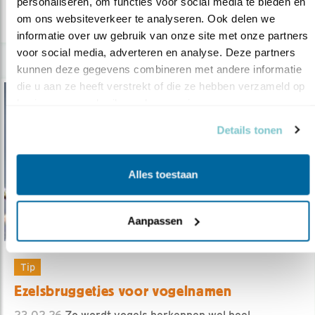
personaliseren, om functies voor social media te bieden en 
lees meer
om ons websiteverkeer te analyseren. Ook delen we 
informatie over uw gebruik van onze site met onze partners 
voor social media, adverteren en analyse. Deze partners 
kunnen deze gegevens combineren met andere informatie 
die u aan ze heeft verstrekt of die ze hebben verzameld op 
basis van uw gebruik van hun services.
Details tonen
Alles toestaan
Aanpassen
Tip
Ezelsbruggetjes voor vogelnamen