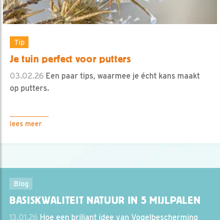
Tip
Je tuin perfect voor putters
03.02.26
Een paar tips, waarmee je écht kans maakt
op putters.
lees meer
Blog
BASISKWALITEIT NATUUR IN 5 MIJLPALEN
13.01.26
Hoe een briljant idee van Vogelbescherming