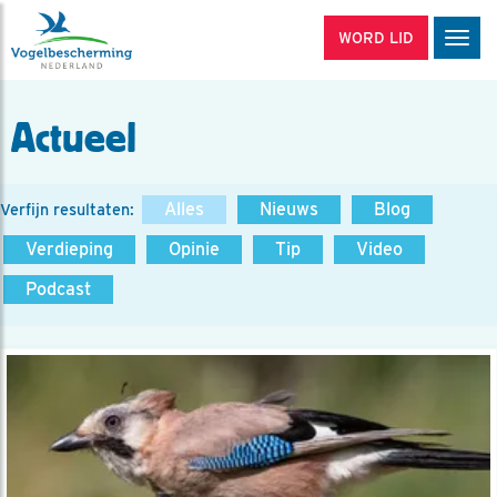
WORD LID
Men
Actueel
Alles
Nieuws
Blog
Verfijn resultaten:
Verdieping
Opinie
Tip
Video
Podcast