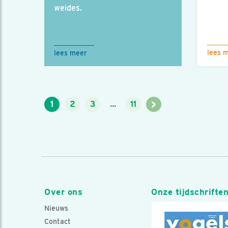
weides.
lees 
lees meer
>
1
2
3
...
11
Over ons
Onze tijdschrifte
Nieuws
Contact