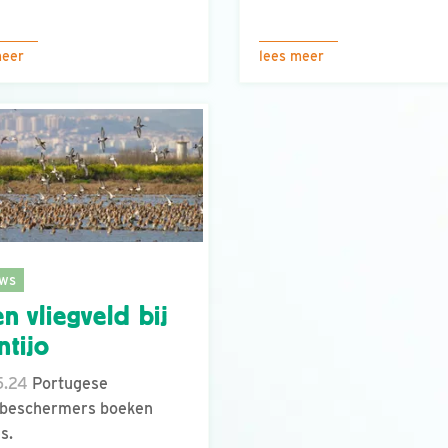
meer
lees meer
ws
n vliegveld bij
tijo
5.24
Portugese
lbeschermers boeken
s.