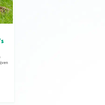
's
n
ijven