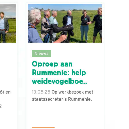
Nieuws
Oproep aan
Rummenie: help
weidevogelboe..
6) en
13.05.25
Op werkbezoek met
staatssecretaris Rummenie.
2