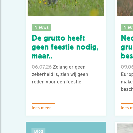
Nieuws
Nieu
De grutto heeft
Ne
geen feestje nodig,
gru
maar..
be
06.07.26
Zolang er geen
09.0
zekerheid is, zien wij geen
Europ
reden voor een feestje.
maken
besch
lees meer
lees 
Blog