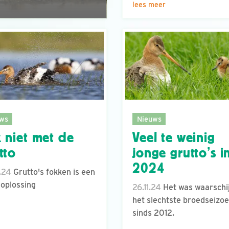
lees meer
ws
Nieuws
 niet met de
Veel te weinig
tto
jonge grutto’s i
2024
.24
Grutto's fokken is een
noplossing
26.11.24
Het was waarschij
het slechtste broedseizo
sinds 2012.