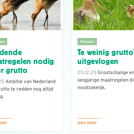
ws
Nieuws
ndende
Te weinig grutto
tregelen nodig
uitgevlogen
r grutto
05.12.25
Grootschalige e
langjarige maatregelen bl
.25
Ambitie van Nederland
noodzakelijk.
utto te redden nog altijd
g.
meer
lees meer