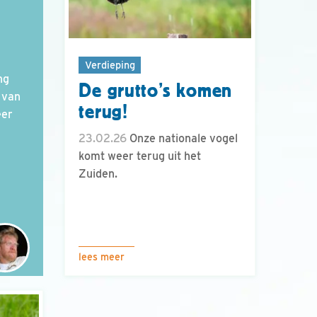
Verdieping
ng
De grutto’s komen
 van
terug!
eer
23.02.26
Onze nationale vogel
komt weer terug uit het
Zuiden.
lees meer