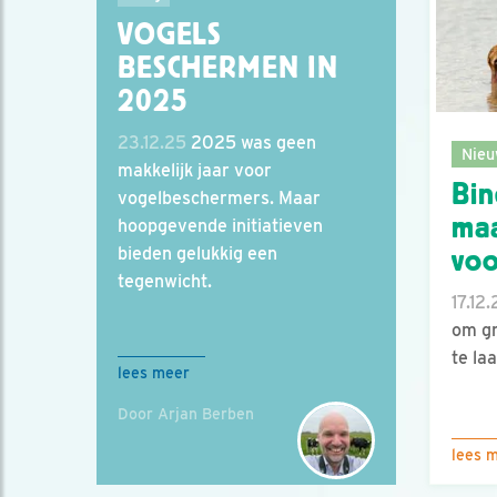
VOGELS
BESCHERMEN IN
2025
23.12.25
2025 was geen
Nieu
makkelijk jaar voor
Bi
vogelbeschermers. Maar
maa
hoopgevende initiatieven
bieden gelukkig een
voo
tegenwicht.
17.12
om gr
te laa
lees meer
Door Arjan Berben
lees 