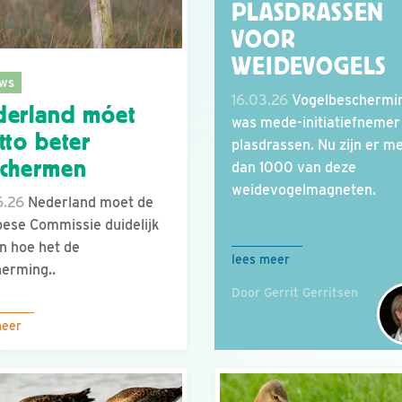
PLASDRASSEN
VOOR
WEIDEVOGELS
ws
16.03.26
Vogelbeschermi
derland móet
was mede-initiatiefnemer
tto beter
plasdrassen. Nu zijn er m
schermen
dan 1000 van deze
weidevogelmagneten.
6.26
Nederland moet de
ese Commissie duidelijk
 hoe het de
lees meer
erming..
Door Gerrit Gerritsen
meer