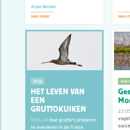
Arjan Berben
lees meer
lees 
Nieu
Blog
Gee
HET LEVEN VAN
Mon
EEN
GRUTTOKUIKEN
23.0
voge
11.06.24
Hoe grutto's proberen
succe
te overleven in de Friese