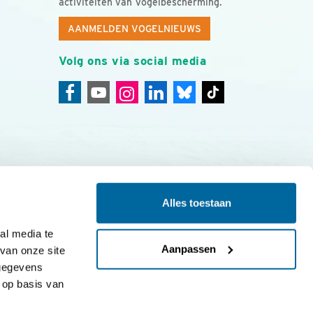
activiteiten van Vogelbescherming.
AANMELDEN VOGELNIEUWS
Volg ons via social media
Alles toestaan
ing
Colofon
l media te 
Aanpassen
an onze site 
gegevens 
op basis van 