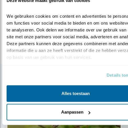
Deze website maakt gebruik van cookies
Meer over
insecten
bloemen
tuinvogels
jeanetvanzoelen
We gebruiken cookies om content en advertenties te personal
tuintip
tuininrichting
vogeltuin
biologisch
om functies voor social media te bieden en om ons websiteve
te analyseren. Ook delen we informatie over uw gebruik van 
site met onze partners voor social media, adverteren en anal
Deel dit bericht
Deze partners kunnen deze gegevens combineren met ander
informatie die u aan ze heeft verstrekt of die ze hebben verz
op basis van uw gebruik van hun services.
Gerelateerde items
Details to
Alles toestaan
Aanpassen