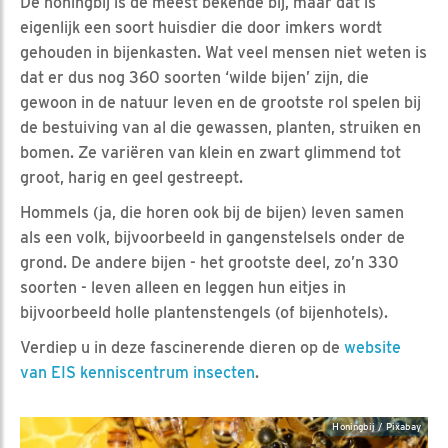
De honingbij is de meest bekende bij, maar dat is
eigenlijk een soort huisdier die door imkers wordt
gehouden in bijenkasten. Wat veel mensen niet weten is
dat er dus nog 360 soorten ‘wilde bijen’ zijn, die
gewoon in de natuur leven en de grootste rol spelen bij
de bestuiving van al die gewassen, planten, struiken en
bomen. Ze variëren van klein en zwart glimmend tot
groot, harig en geel gestreept.
Hommels (ja, die horen ook bij de bijen) leven samen
als een volk, bijvoorbeeld in gangenstelsels onder de
grond. De andere bijen - het grootste deel, zo’n 330
soorten - leven alleen en leggen hun eitjes in
bijvoorbeeld holle plantenstengels (of bijenhotels).
Verdiep u in deze fascinerende dieren op de
website
van EIS kenniscentrum insecten
.
Honingbij / Pixabay