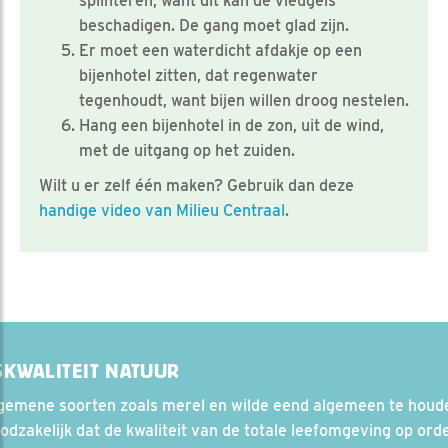
splinteren, want dit kan de vleugels
beschadigen. De gang moet glad zijn.
Er moet een waterdicht afdakje op een
bijenhotel zitten, dat regenwater
tegenhoudt, want bijen willen droog nestelen.
Hang een bijenhotel in de zon, uit de wind,
met de uitgang op het zuiden.
Wilt u er zelf één maken? Gebruik dan deze
handige video van Milieu Centraal
.
SKWALITEIT NATUUR
gemene soorten zoals merel en wilde eend algemeen te houde
odzakelijk dat de kwaliteit van de totale leefomgeving op ord