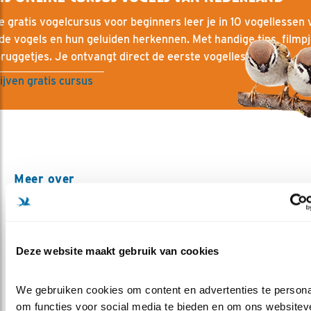
e gratis vogelcursus voor beginners leer je in 10 vogellessen 
e vogels en hun geluiden herkennen. Met handige tips, filmp
ruggetjes. Je ontvangt direct de eerste vogelles per mail.
ijven gratis cursus
Meer over
herfst
invasie
tellen
jeanetvanzoelen
tuinvogelling
notenkraker
tuinvogel
grotekruisbek
pestvogel
winter
kruisbek
Deze website maakt gebruik van cookies
vogeltuin
appelvink
We gebruiken cookies om content en advertenties te personal
Deel dit bericht
om functies voor social media te bieden en om ons websiteve