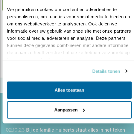
We gebruiken cookies om content en advertenties te 
personaliseren, om functies voor social media te bieden en 
Nieuws
om ons websiteverkeer te analyseren. Ook delen we 
Het belang van insecten in de broedtijd
informatie over uw gebruik van onze site met onze partners 
voor social media, adverteren en analyse. Deze partners 
30.04.24
Insecten noodzakelijk voor de huismus in de
kunnen deze gegevens combineren met andere informatie 
broedtijd.
die u aan ze heeft verstrekt of die ze hebben verzameld op 
basis van uw gebruik van hun services.
lees meer
Details tonen
Alles toestaan
Blog
Aanpassen
BIOLOGISCHE BLOEMBOLLEN GOED VOOR
VOGELS
02.10.23
Bij de familie Huiberts staat alles in het teken