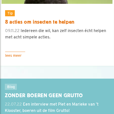
Tip
8 acties om insecten te helpen
09.11.22
Iedereen die wil, kan zelf insecten écht helpen
met acht simpele acties.
lees meer
Blog
ZONDER BOEREN GEEN GRUTTO
22.07.22
Een interview met Piet en Marieke van ’t
Klooster, boeren uit de film Grutto!