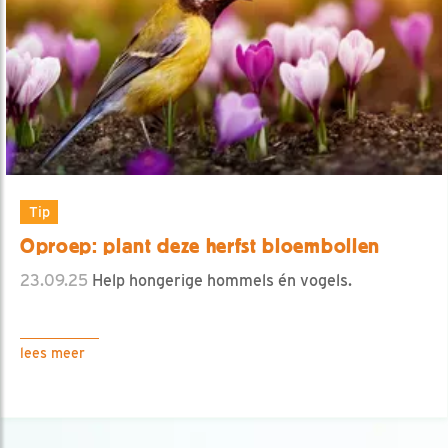
Tip
Oproep: plant deze herfst bloembollen
23.09.25
Help hongerige hommels én vogels.
lees meer