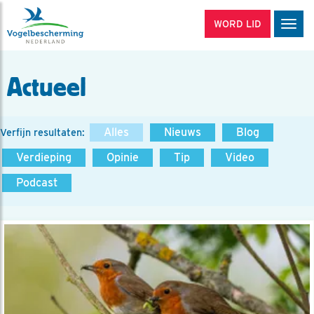
WORD LID
Men
Actueel
Alles
Nieuws
Blog
Verfijn resultaten:
Verdieping
Opinie
Tip
Video
Podcast