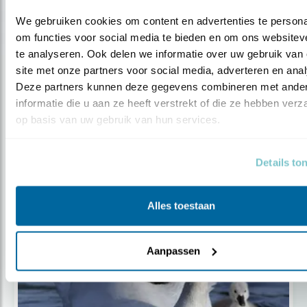
We gebruiken cookies om content en advertenties te personal
om functies voor social media te bieden en om ons websiteve
te analyseren. Ook delen we informatie over uw gebruik van 
site met onze partners voor social media, adverteren en anal
Deze partners kunnen deze gegevens combineren met ander
informatie die u aan ze heeft verstrekt of die ze hebben verz
Tip
op basis van uw gebruik van hun services.
Help vogels de hitte door!
Details to
Alles toestaan
Aanpassen