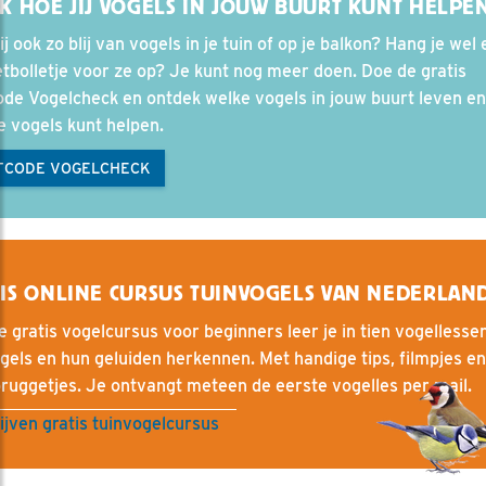
K HOE JIJ VOGELS IN JOUW BUURT KUNT HELPE
ij ook zo blij van vogels in je tuin of op je balkon? Hang je wel
tbolletje voor ze op? Je kunt nog meer doen. Doe de gratis
de Vogelcheck en ontdek welke vogels in jouw buurt leven e
e vogels kunt helpen.
TCODE VOGELCHECK
IS ONLINE CURSUS TUINVOGELS VAN NEDERLAN
e gratis vogelcursus voor beginners leer je in tien vogellesse
gels en hun geluiden herkennen. Met handige tips, filmpjes en
ruggetjes. Je ontvangt meteen de eerste vogelles per mail.
ijven gratis tuinvogelcursus