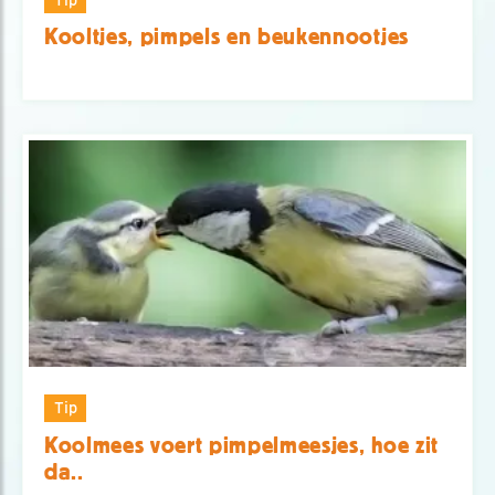
Kooltjes, pimpels en beukennootjes
Tip
Koolmees voert pimpelmeesjes, hoe zit
da..