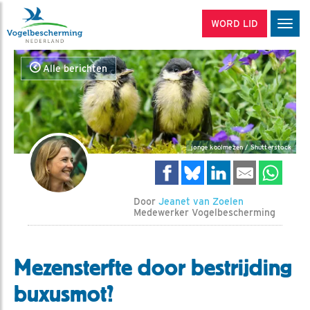
WORD LID
Men
Alle berichten
jonge koolmezen / Shutterstock
Door
Jeanet van Zoelen
Medewerker Vogelbescherming
Mezensterfte door bestrijding
buxusmot?