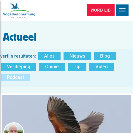
WORD LID
Men
Actueel
Alles
Nieuws
Blog
Verfijn resultaten:
Verdieping
Opinie
Tip
Video
Podcast