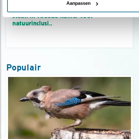
Aanpassen
Nieuws
Steun in Tweede Kamer voor
natuurinclusi..
Populair