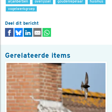
arjanberben
overijssel
goudenlepelaar
huismus
vogelwerkgroep
Deel dit bericht
Gerelateerde items