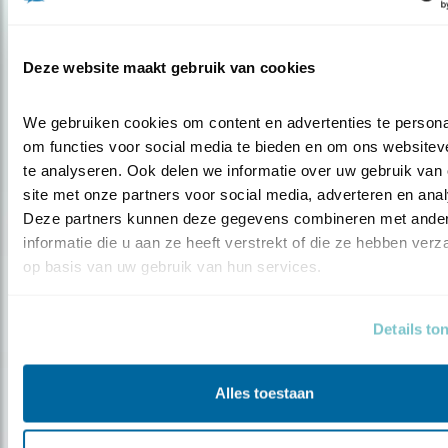
Blog
‘MENSEN ÉN DIEREN WONEN IN
GEBOUWEN’
Deze website maakt gebruik van cookies
We gebruiken cookies om content en advertenties te personal
Door Fred Wouters
om functies voor social media te bieden en om ons websiteve
te analyseren. Ook delen we informatie over uw gebruik van 
site met onze partners voor social media, adverteren en anal
Deze partners kunnen deze gegevens combineren met ander
informatie die u aan ze heeft verstrekt of die ze hebben verz
op basis van uw gebruik van hun services.
Details to
Alles toestaan