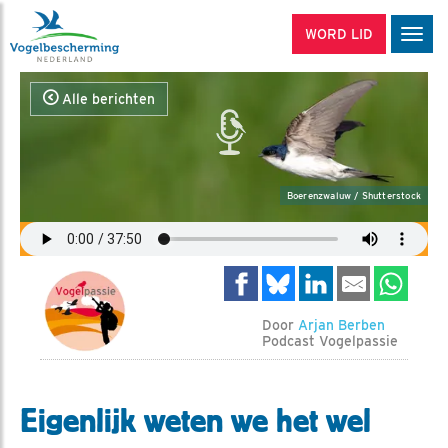
WORD LID
Men
Alle berichten
Boerenzwaluw / Shutterstock
Door
Arjan Berben
Podcast Vogelpassie
Eigenlijk weten we het wel