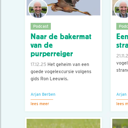
Podcast
Podc
Naar de bakermat
Een
van de
str
purperreiger
21.11.
voge
17.12.25
Het geheim van een
stran
goede vogelexcursie volgens
gids Ron Leeuwis.
Arjan Berben
Arjan
lees meer
lees 