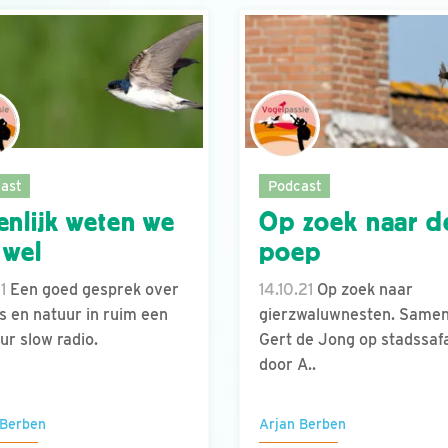
ast
Podcast
enlijk weten we
Op zoek naar d
 wel
poep
21
Een goed gesprek over
14.10.21
Op zoek naar
s en natuur in ruim een
gierzwaluwnesten. Same
uur slow radio.
Gert de Jong op stadssafa
door A..
 Berben
Arjan Berben