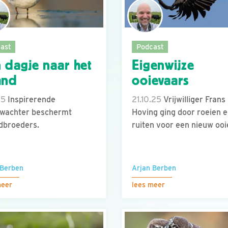
ast
Podcast
 dagje naar het
Eigenwijze
and
ooievaars
25
Inspirerende
21.10.25
Vrijwilliger Frans
lwachter beschermt
Hoving ging door roeien 
dbroeders.
ruiten voor een nieuw ooi
 Berben
Arjan Berben
meer
lees meer