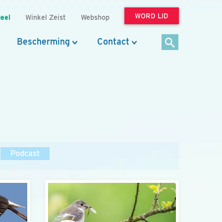
WORD LID
eel
Winkel Zeist
Webshop
Bescherming
Contact
Podcast