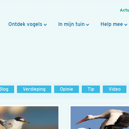
Actu
Ontdek vogels
In mijn tuin
Help mee
Blog
Verdieping
Opinie
Tip
Video