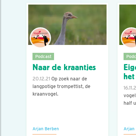
Podcast
Podc
Naar de kraantjes
Eig
het
20.12.21
Op zoek naar de
langpotige trompettist, de
16.11.
kraanvogel.
vogel
half 
Arjan Berben
Arjan