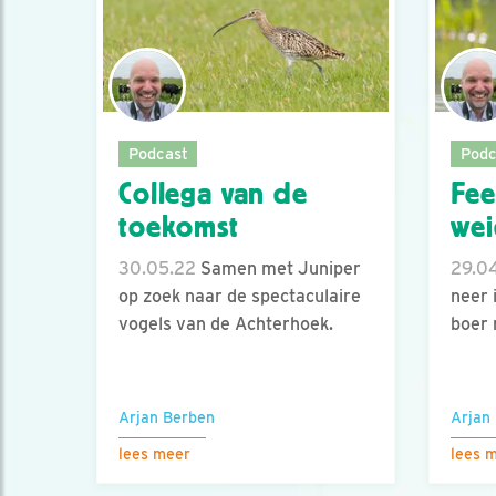
Podcast
Podc
Collega van de
Fee
toekomst
wei
30.05.22
Samen met Juniper
29.0
op zoek naar de spectaculaire
neer 
vogels van de Achterhoek.
boer 
Arjan Berben
Arjan
lees meer
lees 