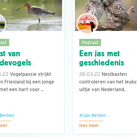
ast
Podcast
st van
Een jas met
devogels
geschiedenis
4.22
Vogelpassie strijkt
28.03.22
Nestkasten
in Friesland bij een jonge
controleren van het leuks
met een hart voor ..
uiltje van Nederland.
 Berben
Arjan Berben
meer
lees meer