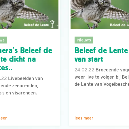
ws
Nieuws
era’s Beleef de
Beleef de Lente
te dicht na
van start
ces..
24.02.22
Broedende voge
weer live te volgen bij Be
.22
Livebeelden van
de Lente van Vogelbesche
dende zeearenden,
o’s en visarenden.
meer
lees meer