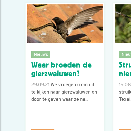
Nieuws
Nieu
Waar broeden de
Str
gierzwaluwen?
nie
29.09.21
We vroegen u om uit
15.08
te kijken naar gierzwaluwen en
strui
door te geven waar ze ne..
Texel