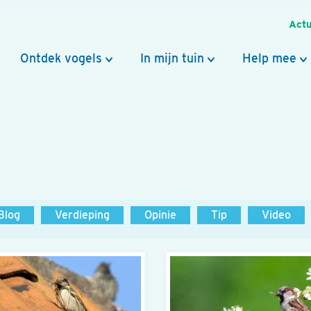
Actu
Ontdek vogels
In mijn tuin
Help mee
Blog
Verdieping
Opinie
Tip
Video