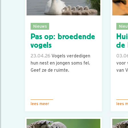
Nieuws
Nieu
Pas op: broedende
Hui
vogels
de 
23.04.26
Vogels verdedigen
03.0
hun nest en jongen soms fel.
voor 
Geef ze de ruimte.
van 
lees meer
lees 