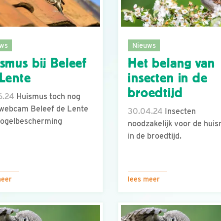
ws
Nieuws
smus bij Beleef
Het belang van
Lente
insecten in de
broedtijd
6.24
Huismus toch nog
webcam Beleef de Lente
30.04.24
Insecten
Vogelbescherming
noodzakelijk voor de hui
in de broedtijd.
meer
lees meer