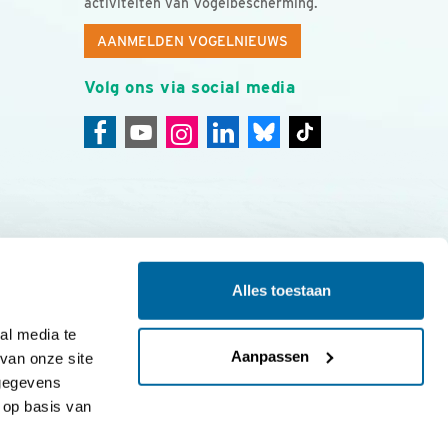
activiteiten van Vogelbescherming.
AANMELDEN VOGELNIEUWS
Volg ons via social media
Alles toestaan
ing
Colofon
l media te 
Aanpassen
an onze site 
gegevens 
op basis van 