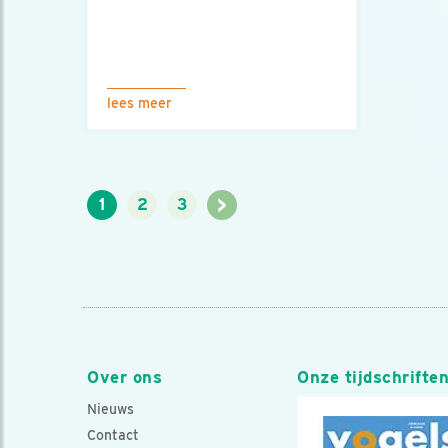
lees meer
>
1
2
3
Over ons
Onze tijdschrifte
Nieuws
Contact