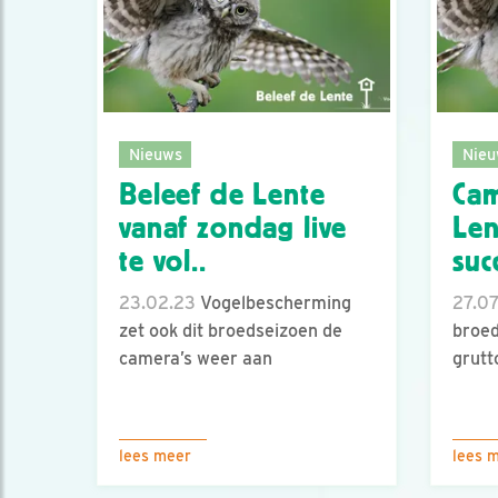
Nieuws
Nieu
Beleef de Lente
Cam
vanaf zondag live
Len
te vol..
suc
23.02.23
Vogelbescherming
27.07
zet ook dit broedseizoen de
broe
camera’s weer aan
grutt
lees meer
lees 