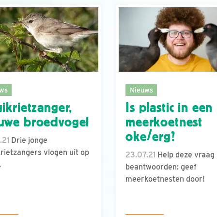
ws
Nieuws
uikrietzanger,
Is plastic in een
uwe broedvogel
meerkoetnest
oke/erg?
.21
Drie jonge
krietzangers vlogen uit op
23.07.21
Help deze vraag
.
beantwoorden: geef
meerkoetnesten door!