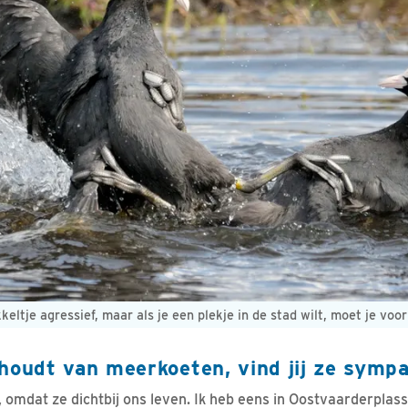
keltje agressief, maar als je een plekje in de stad wilt, moet je voo
 houdt van meerkoeten, vind jij ze symp
, omdat ze dichtbij ons leven. Ik heb eens in Oostvaarderpla