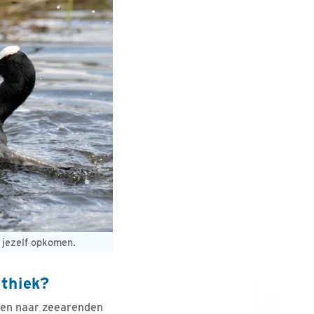
r jezelf opkomen.
athiek?
ssen naar zeearenden