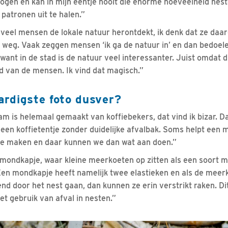
 ogen en kan in mijn eentje nooit die enorme hoeveelheid nes
 patronen uit te halen.”
 veel mensen de lokale natuur herontdekt, ik denk dat ze daa
er weg. Vaak zeggen mensen ‘ik ga de natuur in’ en dan bedoele
, want in de stad is de natuur veel interessanter. Juist omdat d
 van de mensen. Ik vind dat magisch.”
rdigste foto dusver?
m is helemaal gemaakt van koffiebekers, dat vind ik bizar. Da
t een koffietentje zonder duidelijke afvalbak. Soms helpt een 
 te maken en daar kunnen we dan wat aan doen.”
mondkapje, waar kleine meerkoeten op zitten als een soort m
Een mondkapje heeft namelijk twee elastieken en als de meer
end door het nest gaan, dan kunnen ze erin verstrikt raken. D
et gebruik van afval in nesten.”