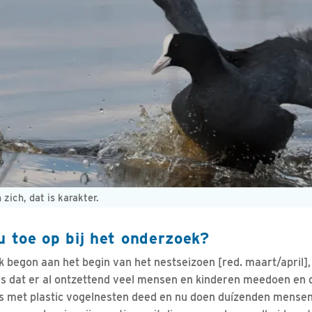
ich, dat is karakter.
u toe op bij het onderzoek?
 begon aan het begin van het nestseizoen [red. maart/april],
s dat er al ontzettend veel mensen en kinderen meedoen en da
ets met plastic vogelnesten deed en nu doen duízenden mensen