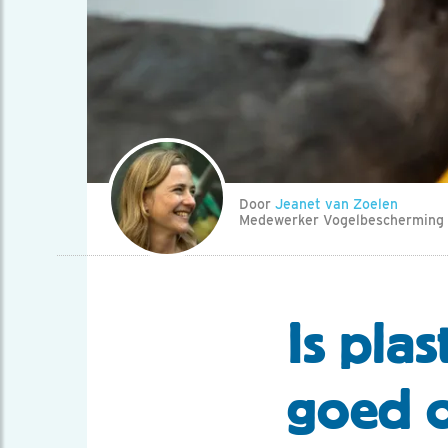
Door
Jeanet van Zoelen
Medewerker Vogelbescherming
Is plas
goed o