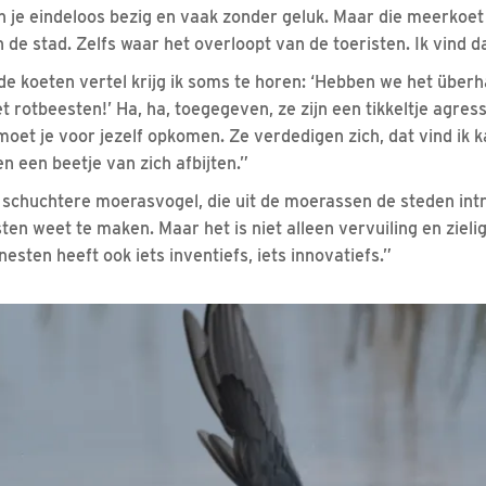
 je eindeloos bezig en vaak zonder geluk. Maar die meerkoet
 de stad. Zelfs waar het overloopt van de toeristen. Ik vind da
r de koeten vertel krijg ik soms te horen: ‘Hebben we het über
et rotbeesten!’ Ha, ha, toegegeven, ze zijn een tikkeltje agress
, moet je voor jezelf opkomen. Ze verdedigen zich, dat vind ik k
een beetje van zich afbijten.”
schuchtere moerasvogel, die uit de moerassen de steden int
en weet te maken. Maar het is niet alleen vervuiling en zielig
nesten heeft ook iets inventiefs, iets innovatiefs.”