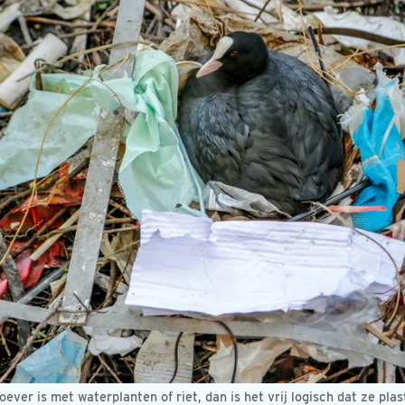
oever is met waterplanten of riet, dan is het vrij logisch dat ze plas