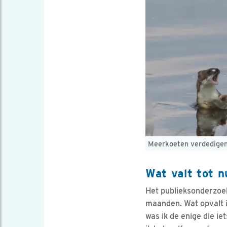
Meerkoeten verdedigen z
Wat valt tot n
Het publieksonderzoek
maanden. Wat opvalt i
was ik de enige die i