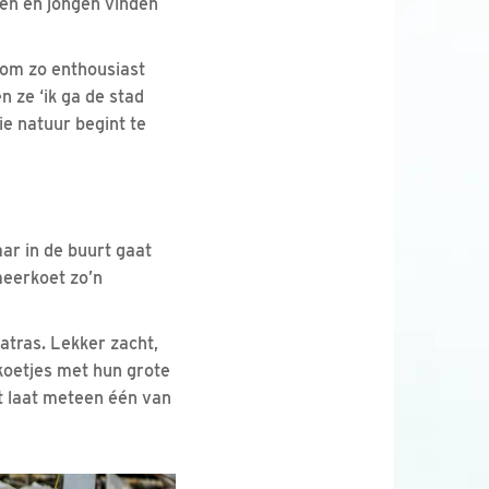
ten en jongen vinden
rom zo enthousiast
n ze ‘ik ga de stad
ie natuur begint te
ar in de buurt gaat
meerkoet zo’n
atras. Lekker zacht,
koetjes met hun grote
it laat meteen één van