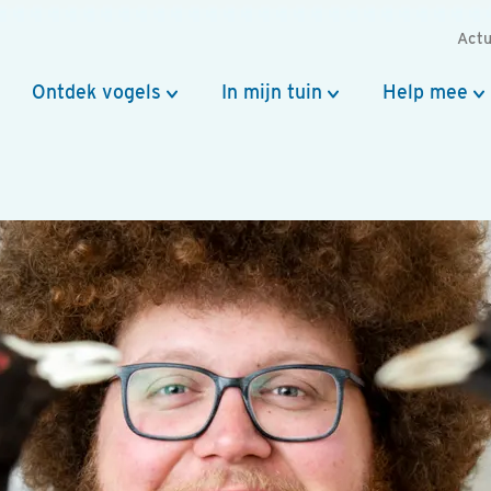
Actu
Ontdek vogels
In mijn tuin
Help mee