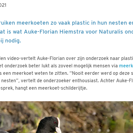
021
iken meerkoeten zo vaak plastic in hun nesten en 
at is wat Auke-Florian Hiemstra voor Naturalis on
ij nodig.
iden video-vertelt Auke-Florian over zijn onderzoek naar plast
t onderzoek beter lukt als zoveel mogelijk mensen via
meerk
s een meerkoet weten te zitten. “Nooit eerder werd op deze 
n nesten”, vertelt de onderzoeker enthousiast. Achter Auke-Fl
prek, hangt een meerkoet-schilderijtje.