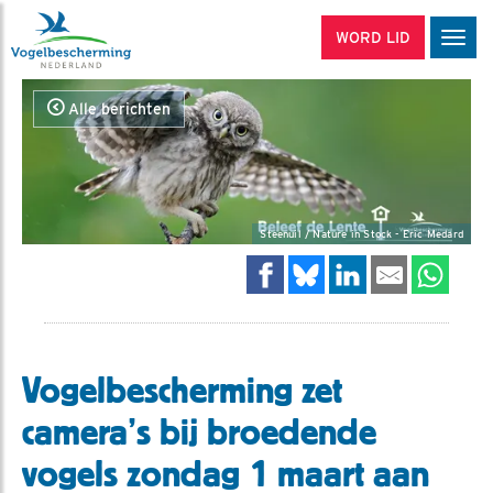
WORD LID
Men
Alle berichten
Steenuil / Nature in Stock - Eric Medard
Vogelbescherming zet
camera’s bij broedende
vogels zondag 1 maart aan