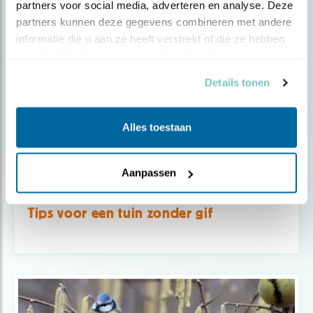
partners voor social media, adverteren en analyse. Deze 
partners kunnen deze gegevens combineren met andere 
informatie die u aan ze heeft verstrekt of die ze hebben 
verzameld op basis van uw gebruik van hun services.
Details tonen
Alles toestaan
Aanpassen
Tip
Tips voor een tuin zonder gif