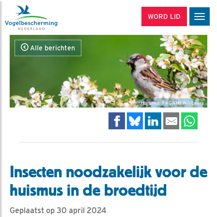
WORD LID
Men
Alle berichten
Huismus / AGAMI Wil Leurs
Insecten noodzakelijk voor de
huismus in de broedtijd
Geplaatst op 30 april 2024