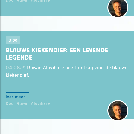
Door Ruwan Aluvihare
Blog
BLAUWE KIEKENDIEF: EEN LEVENDE
LEGENDE
04.08.21
Ruwan Aluvihare heeft ontzag voor de blauwe
kiekendief.
lees meer
Door Ruwan Aluvihare