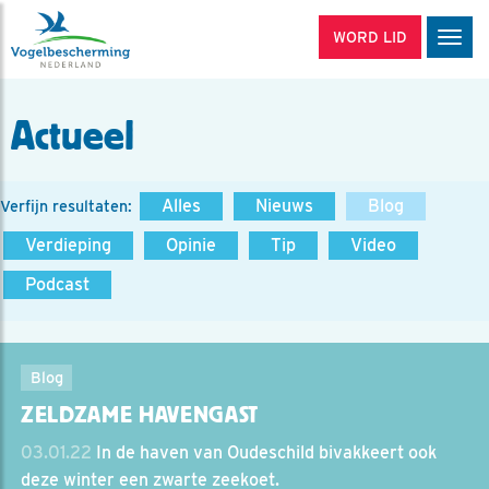
WORD LID
Men
Actueel
Alles
Nieuws
Blog
Verfijn resultaten:
Verdieping
Opinie
Tip
Video
Podcast
Blog
ZELDZAME HAVENGAST
03.01.22
In de haven van Oudeschild bivakkeert ook
deze winter een zwarte zeekoet.