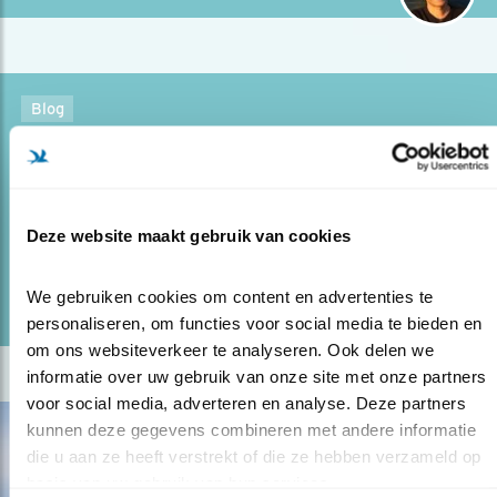
Blog
STATIG STAPPENDE KRAANVOGELS
24.03.21
Trekkende kraanvogels landen ook op Texel.
Deze website maakt gebruik van cookies
lees meer
Door Ruwan Aluvihare
We gebruiken cookies om content en advertenties te 
personaliseren, om functies voor social media te bieden en 
om ons websiteverkeer te analyseren. Ook delen we 
informatie over uw gebruik van onze site met onze partners 
voor social media, adverteren en analyse. Deze partners 
kunnen deze gegevens combineren met andere informatie 
die u aan ze heeft verstrekt of die ze hebben verzameld op 
basis van uw gebruik van hun services.