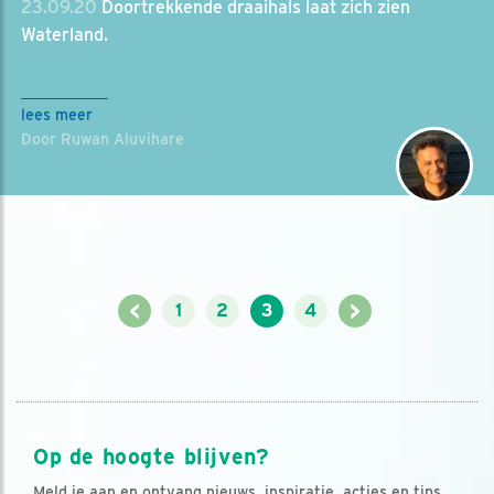
23.09.20
Doortrekkende draaihals laat zich zien
Waterland.
lees meer
Door Ruwan Aluvihare
<
>
1
2
3
4
Op de hoogte blijven?
Meld je aan en ontvang nieuws, inspiratie, acties en tips