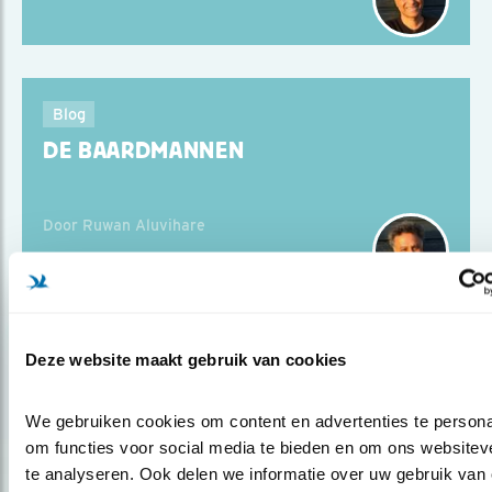
Blog
DE BAARDMANNEN
Door Ruwan Aluvihare
Deze website maakt gebruik van cookies
Blog
ROERDOMP: EEN HEIMELIJKE JAGER
We gebruiken cookies om content en advertenties te personal
om functies voor social media te bieden en om ons websiteve
te analyseren. Ook delen we informatie over uw gebruik van 
Door Ruwan Aluvihare