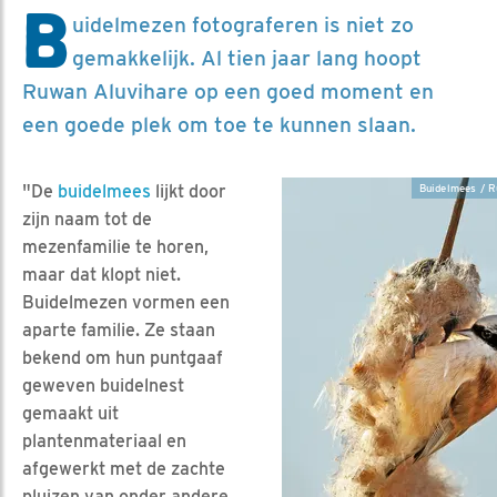
B
uidelmezen fotograferen is niet zo
gemakkelijk. Al tien jaar lang hoopt
Ruwan Aluvihare op een goed moment en
een goede plek om toe te kunnen slaan.
"De
buidelmees
lijkt door
Buidelmees / R
zijn naam tot de
mezenfamilie te horen,
maar dat klopt niet.
Buidelmezen vormen een
aparte familie. Ze staan
bekend om hun puntgaaf
geweven buidelnest
gemaakt uit
plantenmateriaal en
afgewerkt met de zachte
pluizen van onder andere