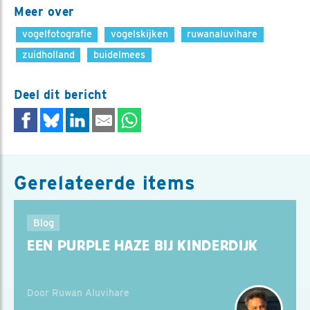
Meer over
vogelfotografie
vogelskijken
ruwanaluvihare
zuidholland
buidelmees
Deel dit bericht
Gerelateerde items
Blog
EEN PURPLE HAZE BIJ KINDERDIJK
Door Ruwan Aluvihare