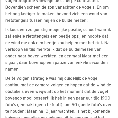
vogelfotografie vanwege de scherpe contrasten.
Bovendien scheen de zon vanachter de vogels. En om
het nog lastiger te maken, bevond zich een woud van
rietstengels tussen mij en de buidelmezen!
Ik koos een zo gunstig mogelijke positie, schoof waar ik
zat enkele rietstengels een beetje opzij en hoopte dat
de wind me ook een beetje zou helpen met het riet. Na
verloop van tijd merkte ik dat de buidelmezen van
onder naar boven werkten, en eenmaal klaar met een
sigaar, daar bovenop een pauze van enkele seconden
namen.
De te volgen strategie was mij duidelijk; de vogel
continu met de camera volgen en hopen dat de wind de
obstakels even wegwuift op het moment dat de vogel
bovenop mooi poseert. Ik heb in een paar uur tijd 1900
foto’s gemaakt (geen tikfout!), om 50 goede foto’s over
te houden! Maar, na 10 jaar wachten, is het bijkomende
huiswerk om alles vervolgens uit te zoeken, wel het