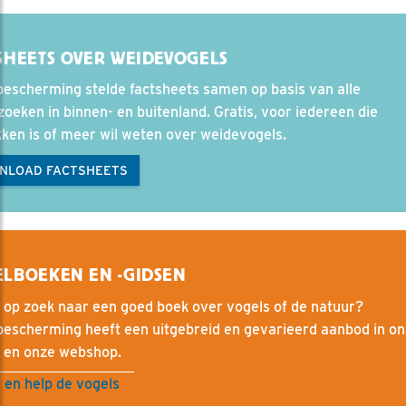
SHEETS OVER WEIDEVOGELS
escherming stelde factsheets samen op basis van alle
oeken in binnen- en buitenland. Gratis, voor iedereen die
ken is of meer wil weten over weidevogels.
NLOAD FACTSHEETS
LBOEKEN EN -GIDSEN
 op zoek naar een goed boek over vogels of de natuur?
bescherming heeft een uitgebreid en gevarieerd aanbod in o
l en onze webshop.
 en help de vogels