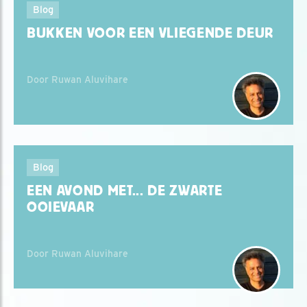
Blog
BUKKEN VOOR EEN VLIEGENDE DEUR
Door Ruwan Aluvihare
Blog
EEN AVOND MET... DE ZWARTE
OOIEVAAR
Door Ruwan Aluvihare