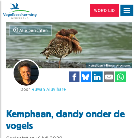
WORD LID
Men
Alle berichten
Kemphaan / Ruwan Aluvihare
Door
Ruwan Aluvihare
Kemphaan, dandy onder de
vogels