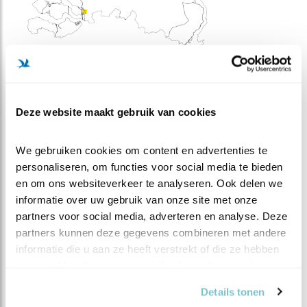
Meer weten over trends? Kijk op
sovon.nl
.
Deze website maakt gebruik van cookies
WAARNEMINGEN
We gebruiken cookies om content en advertenties te 
personaliseren, om functies voor social media te bieden 
+
en om ons websiteverkeer te analyseren. Ook delen we 
informatie over uw gebruik van onze site met onze 
−
partners voor social media, adverteren en analyse. Deze 
partners kunnen deze gegevens combineren met andere 
informatie die u aan ze heeft verstrekt of die ze hebben 
verzameld op basis van uw gebruik van hun services.
Details tonen