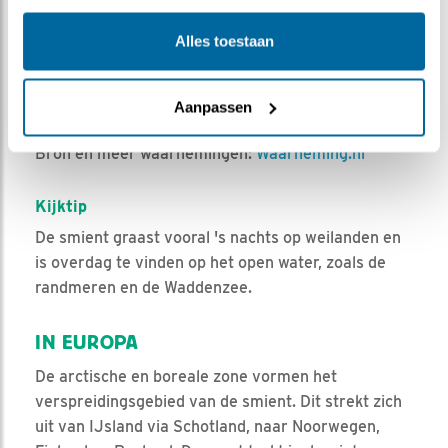
Alles toestaan
Aanpassen
Leaflet
| Powered by
Esri
| ©
OpenStreetMap
contributors ©
CARTO
Bron en meer waarnemingen:
Waarneming.nl
Kijktip
De smient graast vooral 's nachts op weilanden en
is overdag te vinden op het open water, zoals de
randmeren en de Waddenzee.
IN EUROPA
De arctische en boreale zone vormen het
verspreidingsgebied van de smient. Dit strekt zich
uit van IJsland via Schotland, naar Noorwegen,