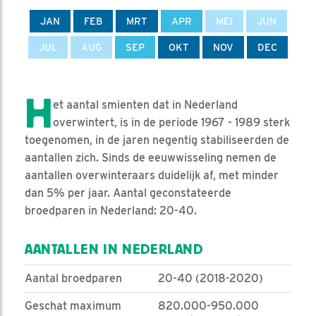
JAN
FEB
MRT
APR
MEI
JUN
JUL
AUG
SEP
OKT
NOV
DEC
H
et aantal smienten dat in Nederland
overwintert, is in de periode 1967 - 1989 sterk
toegenomen, in de jaren negentig stabiliseerden de
aantallen zich. Sinds de eeuwwisseling nemen de
aantallen overwinteraars duidelijk af, met minder
dan 5% per jaar. Aantal geconstateerde
broedparen in Nederland: 20-40.
AANTALLEN IN NEDERLAND
Aantal broedparen
20-40 (2018-2020)
Geschat maximum
820.000-950.000