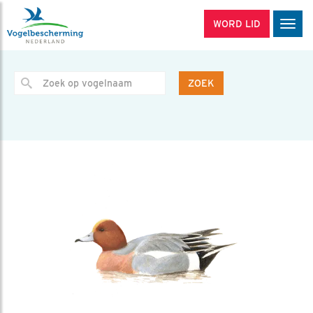
WORD LID
Men
ZOEK