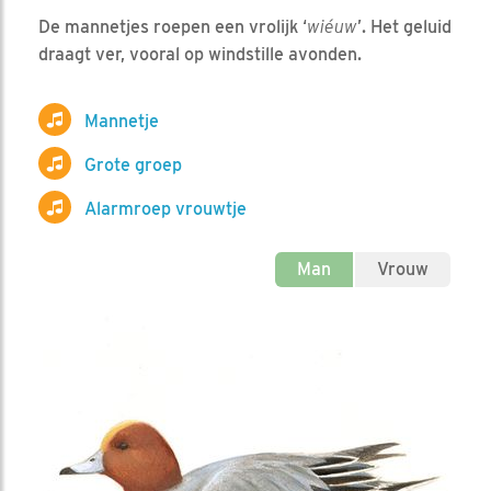
De mannetjes roepen een vrolijk ‘
wiéuw
’. Het geluid
draagt ver, vooral op windstille avonden.
Mannetje
Grote groep
Alarmroep vrouwtje
Man
Vrouw