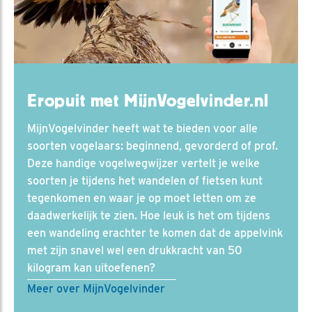
Eropuit met MijnVogelvinder.nl
MijnVogelvinder heeft wat te bieden voor alle
soorten vogelaars: beginnend, gevorderd of prof.
Deze handige vogelwegwijzer vertelt je welke
soorten je tijdens het wandelen of fietsen kunt
tegenkomen en waar je op moet letten om ze
daadwerkelijk te zien. Hoe leuk is het om tijdens
een wandeling erachter te komen dat de appelvink
met zijn snavel wel een drukkracht van 50
kilogram kan uitoefenen?
Meer over MijnVogelvinder