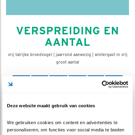
VERSPREIDING EN
AANTAL
vrij talrijke broedvogel | jaarrond aanwezig | wintergast in vrij
groot aantal
JAN
FEB
MRT
APR
MEI
JUN
JUL
AUG
SEP
OKT
NOV
DEC
Deze website maakt gebruik van cookies
D
e krakeend is in Nederland sterk toegenomen
We gebruiken cookies om content en advertenties te 
in aantal. Thijsse schreef in 1929 nog dat de
personaliseren, om functies voor social media te bieden 
krakeend zeldzaam was, als broedvogel en als