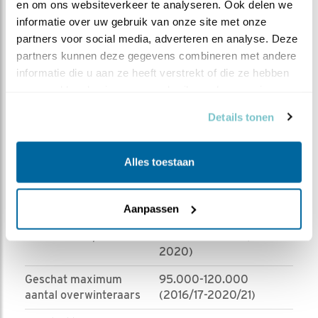
en om ons websiteverkeer te analyseren. Ook delen we 
trekvogel. Maar de soort heeft zich in de twintigste
informatie over uw gebruik van onze site met onze 
eeuw enorm uitgebreid, van de steppen van
partners voor social media, adverteren en analyse. Deze 
Aziatisch Rusland naar West-Europa, waar veel
partners kunnen deze gegevens combineren met andere 
wateren steeds voedselrijker en geschikter zijn
informatie die u aan ze heeft verstrekt of die ze hebben 
geworden als broedgebied. In 1973-77 broedden er
verzameld op basis van uw gebruik van hun services.
in Nederland nog maar 500-800 paar, in 1998-
2000 al 6000-7000 paar. Nu zijn dat er nog veel
Details tonen
meer, wellicht twee- tot driemaal zoveel! Op
sommige plekken is de soort nu talrijker dan de
Alles toestaan
wilde eend.
AANTALLEN IN NEDERLAND
Aanpassen
Aantal broedparen
26.000-32.000 (2018-
2020)
Geschat maximum
95.000-120.000
aantal overwinteraars
(2016/17-2020/21)