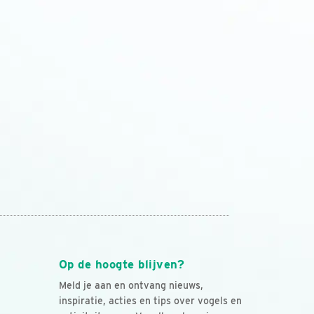
Op de hoogte blijven?
Meld je aan en ontvang nieuws,
inspiratie, acties en tips over vogels en