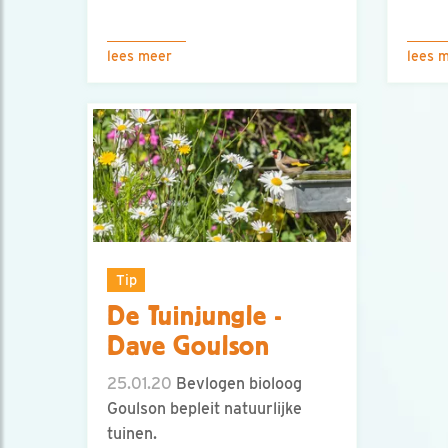
lees meer
lees 
Tip
De Tuinjungle -
Dave Goulson
25.01.20
Bevlogen bioloog
Goulson bepleit natuurlijke
tuinen.