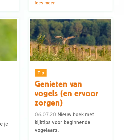
lees meer
Tip
Genieten van
vogels (en ervoor
zorgen)
06.07.20
Nieuw boek met
kijktips voor beginnende
e je
vogelaars.