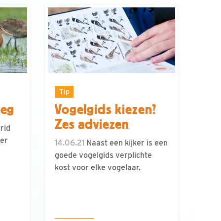
Tip
weg
Vogelgids kiezen?
Zes adviezen
rid
ver
14.06.21
Naast een kijker is een
goede vogelgids verplichte
kost voor elke vogelaar.