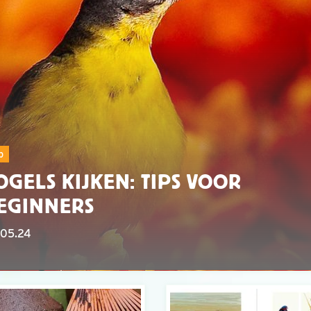
p
OGELS KIJKEN: TIPS VOOR
EGINNERS
.05.24