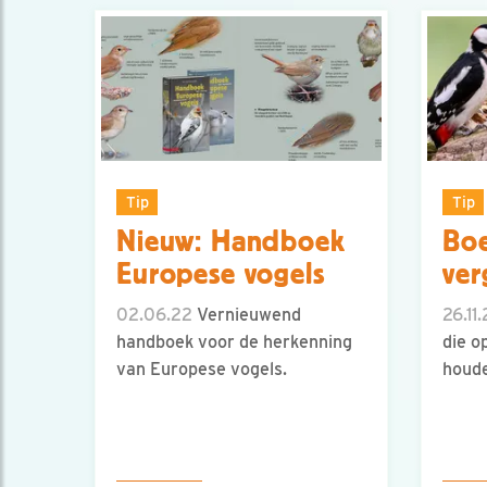
Tip
Tip
Nieuw: Handboek
Boe
Europese vogels
ver
02.06.22
Vernieuwend
26.11.
handboek voor de herkenning
die op
van Europese vogels.
houd