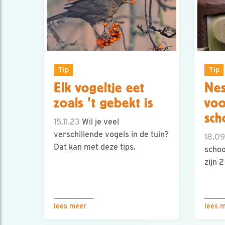
Tip
Tip
Elk vogeltje eet
Nes
zoals 't gebekt is
voo
sc
15.11.23
Wil je veel
verschillende vogels in de tuin?
18.09
Dat kan met deze tips.
schoo
zijn 
lees meer
lees 