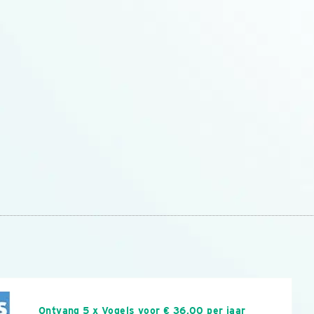
n
Ontvang 5 x Vogels voor € 36,00 per jaar