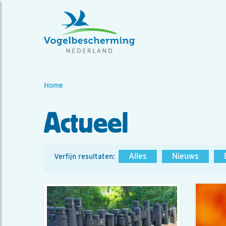
Home
Actueel
Alles
Nieuws
Verfijn resultaten: