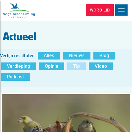
WORD LID
Men
Actueel
Alles
Nieuws
Blog
Verfijn resultaten:
Verdieping
Opinie
Tip
Video
Podcast