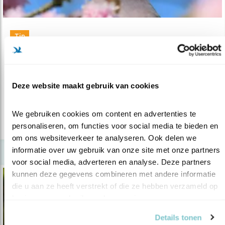
Tip
Duiven in de tuin: haters en liefhebbers
17.03.22
Interessante duivenweetjes en krijg ze in/uit
de tuin.
Deze website maakt gebruik van cookies
We gebruiken cookies om content en advertenties te 
lees meer
personaliseren, om functies voor social media te bieden en 
om ons websiteverkeer te analyseren. Ook delen we 
informatie over uw gebruik van onze site met onze partners 
voor social media, adverteren en analyse. Deze partners 
kunnen deze gegevens combineren met andere informatie 
die u aan ze heeft verstrekt of die ze hebben verzameld op 
basis van uw gebruik van hun services.
Details tonen