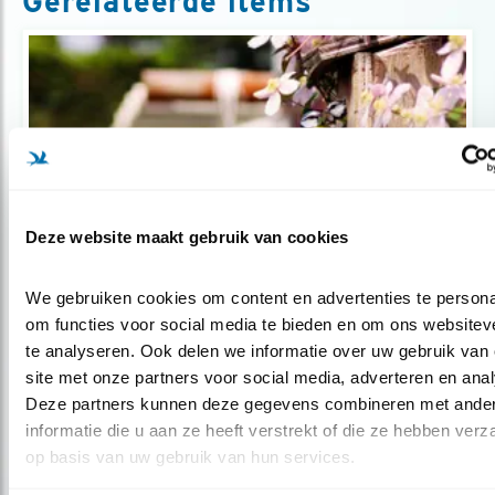
Gerelateerde items
Deze website maakt gebruik van cookies
We gebruiken cookies om content en advertenties te personal
Tip
om functies voor social media te bieden en om ons websiteve
Help broedende vogels in de tuin
te analyseren. Ook delen we informatie over uw gebruik van 
site met onze partners voor social media, adverteren en anal
Deze partners kunnen deze gegevens combineren met ander
informatie die u aan ze heeft verstrekt of die ze hebben verz
op basis van uw gebruik van hun services.