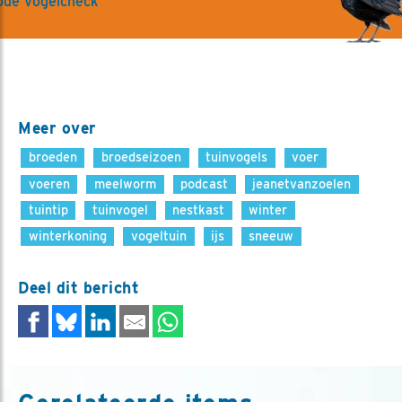
ode Vogelcheck
Meer over
broeden
broedseizoen
tuinvogels
voer
voeren
meelworm
podcast
jeanetvanzoelen
tuintip
tuinvogel
nestkast
winter
winterkoning
vogeltuin
ijs
sneeuw
Deel dit bericht