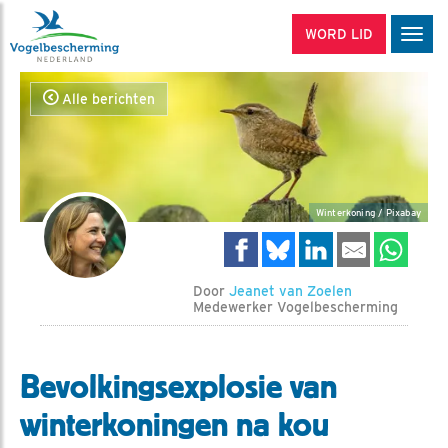
WORD LID
Men
Alle berichten
Winterkoning / Pixabay
Door
Jeanet van Zoelen
Medewerker Vogelbescherming
Bevolkingsexplosie van
winterkoningen na kou