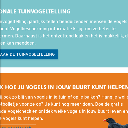
ONALE TUINVOGELTELLING
nvogeltelling: jaarlijks tellen tienduizenden mensen de vogels
zodat Vogelbescherming informatie krijgt om ze beter te
rmen. Daarnaast is het ontzettend leuk én het is makkelijk, 
een kan meedoen.
NAAR DE TUINVOGELTELLING
K HOE JIJ VOGELS IN JOUW BUURT KUNT HELPE
ij ook zo blij van vogels in je tuin of op je balkon? Hang je wel
tbolletje voor ze op? Je kunt nog meer doen. Doe de gratis
de Vogelcheck en ontdek welke vogels in jouw buurt leven e
e vogels kunt helpen.