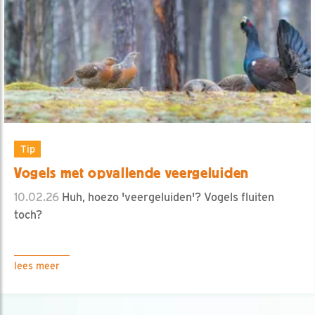
Tip
Vogels met opvallende veergeluiden
10.02.26
Huh, hoezo 'veergeluiden'? Vogels fluiten
toch?
lees meer