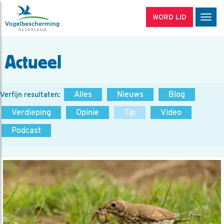
WORD LID
Men
Actueel
Alles
Nieuws
Blog
Verfijn resultaten:
Verdieping
Opinie
Tip
Video
Podcast