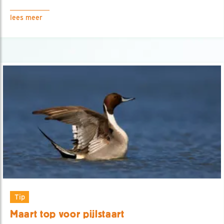
lees meer
Tip
Maart top voor pijlstaart