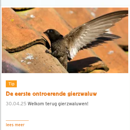
Tip
De eerste ontroerende gierzwaluw
30.04.25
Welkom terug gierzwaluwen!
lees meer