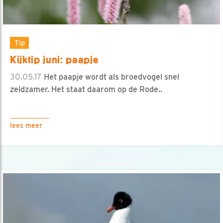
Tip
Kijktip juni: paapje
30.05.17
Het paapje wordt als broedvogel snel
zeldzamer. Het staat daarom op de Rode..
lees meer