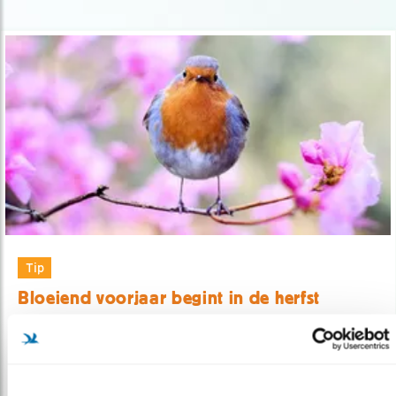
Tip
Bloeiend voorjaar begint in de herfst
01.10.21
U kunt nú al wat doen om in het voorjaar een
fraaie tuin te hebben.