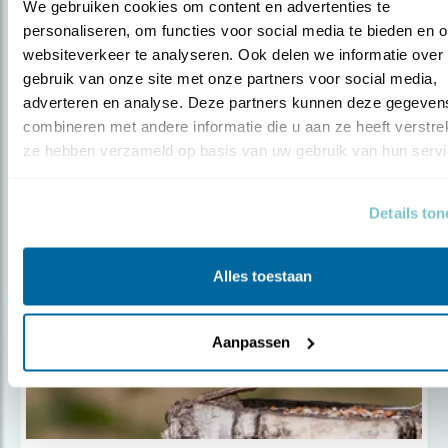
We gebruiken cookies om content en advertenties te 
personaliseren, om functies voor social media te bieden en o
Tip
websiteverkeer te analyseren. Ook delen we informatie over 
gebruik van onze site met onze partners voor social media, 
Zie de voorjaarsvogels vliegen
adverteren en analyse. Deze partners kunnen deze gegevens
combineren met andere informatie die u aan ze heeft verstrekt
ze hebben verzameld op basis van uw gebruik van hun servi
Populair
Details to
Alles toestaan
Aanpassen