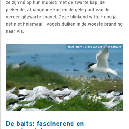
ze zijn nú op hun mooist: met de zwarte kap, de
piekende, afhangende kuif en de gele punt van de
verder gitzwarte snavel. Deze blinkend witte – nou ja,
net niet helemaal – vogels duiken in de woeste branding
naar vis.
grote stern / Mark van Els-MijnVogelweb
De balts: fascinerend en