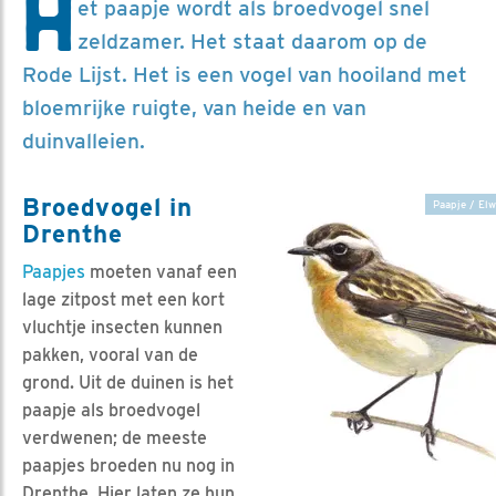
H
et paapje wordt als broedvogel snel
zeldzamer. Het staat daarom op de
Rode Lijst. Het is een vogel van hooiland met
bloemrijke ruigte, van heide en van
duinvalleien.
Broedvogel in
Paapje / Elw
Drenthe
Paapjes
moeten vanaf een
lage zitpost met een kort
vluchtje insecten kunnen
pakken, vooral van de
grond. Uit de duinen is het
paapje als broedvogel
verdwenen; de meeste
paapjes broeden nu nog in
Drenthe. Hier laten ze hun