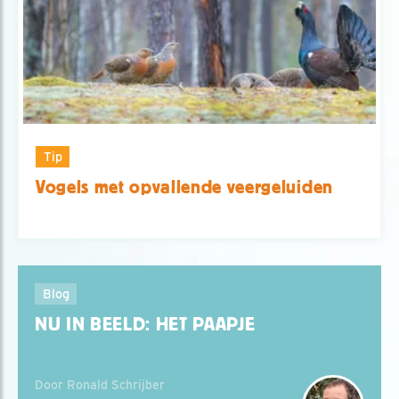
Tip
Vogels met opvallende veergeluiden
Blog
NU IN BEELD: HET PAAPJE
Door Ronald Schrijber