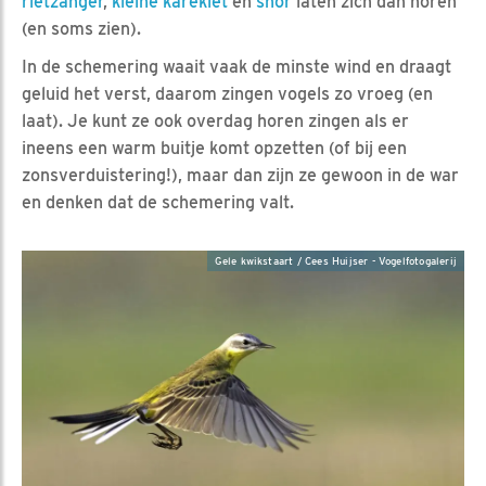
rietzanger
,
kleine karekiet
en
snor
laten zich dan horen
(en soms zien).
In de schemering waait vaak de minste wind en draagt
geluid het verst, daarom zingen vogels zo vroeg (en
laat). Je kunt ze ook overdag horen zingen als er
ineens een warm buitje komt opzetten (of bij een
zonsverduistering!), maar dan zijn ze gewoon in de war
en denken dat de schemering valt.
Gele kwikstaart / Cees Huijser - Vogelfotogalerij