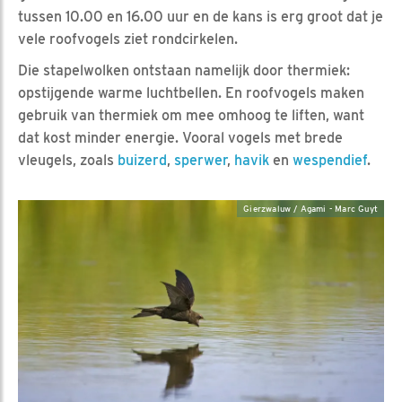
tussen 10.00 en 16.00 uur en de kans is erg groot dat je
vele roofvogels ziet rondcirkelen.
Die stapelwolken ontstaan namelijk door thermiek:
opstijgende warme luchtbellen. En roofvogels maken
gebruik van thermiek om mee omhoog te liften, want
dat kost minder energie. Vooral vogels met brede
vleugels, zoals
buizerd
,
sperwer
,
havik
en
wespendief
.
Gierzwaluw / Agami - Marc Guyt