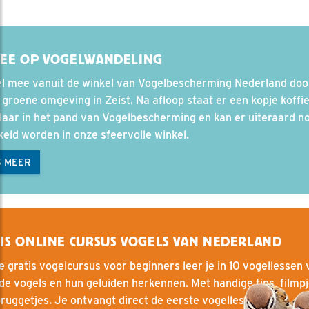
MEE OP VOGELWANDELING
l mee vanuit de winkel van Vogelbescherming Nederland doo
groene omgeving in Zeist. Na afloop staat er een kopje koffie
laar in het pand van Vogelbescherming en kan er uiteraard n
eld worden in onze sfeervolle winkel.
S MEER
IS ONLINE CURSUS VOGELS VAN NEDERLAND
e gratis vogelcursus voor beginners leer je in 10 vogellessen 
e vogels en hun geluiden herkennen. Met handige tips, filmp
ruggetjes. Je ontvangt direct de eerste vogelles per mail.