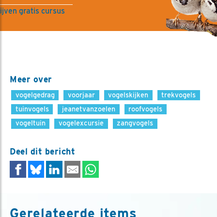
ijven gratis cursus
Meer over
vogelgedrag
voorjaar
vogelskijken
trekvogels
tuinvogels
jeanetvanzoelen
roofvogels
vogeltuin
vogelexcursie
zangvogels
Deel dit bericht
Gerelateerde items