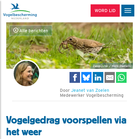
WORD LID
Men
Alle berichten
Zanglijster / Hans Peeters
Door
Jeanet van Zoelen
Medewerker Vogelbescherming
Vogelgedrag voorspellen via
het weer