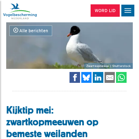
WORD LID
Men
Alle berichten
Zwartkopmeeuw / Shutterstock
Kijktip mei:
zwartkopmeeuwen op
bemeste weilanden