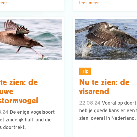
meer
lees meer
Tip
te zien: de
Nu te zien: de
auwe
visarend
lstormvogel
22.08.24
Vooral op doort
heb je goede kans er een 
8.24
De enige vogelsoort
zien, overal in Nederland.
et zuidelijk halfrond die
ns doortrekt.