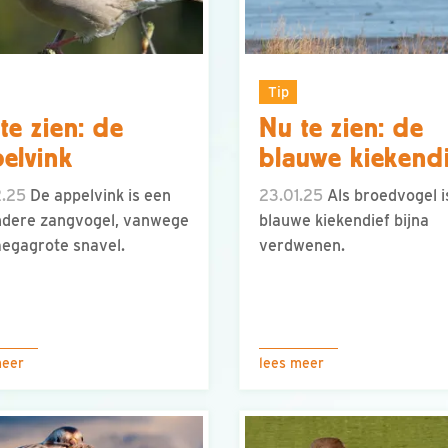
Tip
te zien: de
Nu te zien: de
elvink
blauwe kiekend
2.25
De appelvink is een
23.01.25
Als broedvogel i
ndere zangvogel, vanwege
blauwe kiekendief bijna
megagrote snavel.
verdwenen.
meer
lees meer