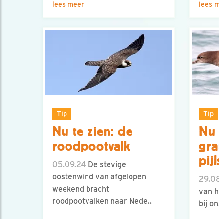
lees meer
lees 
Tip
Tip
Nu te zien: de
Nu 
roodpootvalk
gr
pij
05.09.24
De stevige
oostenwind van afgelopen
29.0
weekend bracht
van h
roodpootvalken naar Nede..
bij o