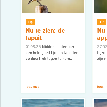
Tip
Tip
Nu te zien: de
Nu 
tapuit
app
01.09.25
Midden september is
27.0
een hele goed tijd om tapuiten
bijzo
op doortrek tegen te kom..
zijn 
lees meer
lees 