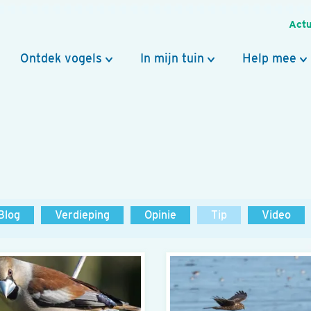
Actu
Ontdek vogels
In mijn tuin
Help mee
Blog
Verdieping
Opinie
Tip
Video