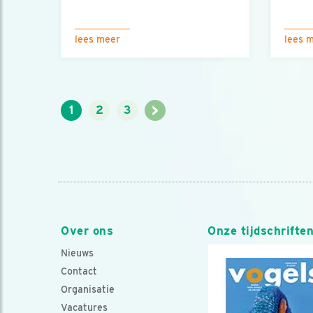
lees meer
lees 
>
1
2
3
Over ons
Onze tijdschrifte
Nieuws
Contact
Organisatie
Vacatures