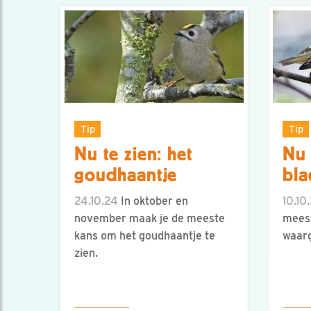
Tip
Tip
Nu te zien: het
Nu 
goudhaantje
bla
24.10.24
In oktober en
10.10
november maak je de meeste
meest
kans om het goudhaantje te
waar
zien.