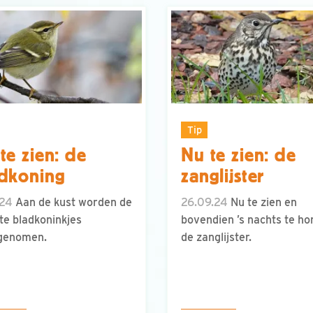
Tip
te zien: de
Nu te zien: de
dkoning
zanglijster
.24
Aan de kust worden de
26.09.24
Nu te zien en
e bladkoninkjes
bovendien ’s nachts te ho
genomen.
de zanglijster.