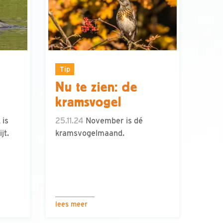
Tip
Nu te zien: de
kramsvogel
 is
25.11.24
November is dé
jt.
kramsvogelmaand.
lees meer