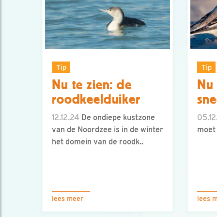
Tip
Tip
Nu te zien: de
Nu 
roodkeelduiker
sn
12.12.24
De ondiepe kustzone
05.12
van de Noordzee is in de winter
moet 
het domein van de roodk..
lees meer
lees 