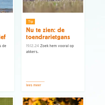
Tip
Nu te zien: de
ief
toendrarietgans
s de
19.12.24
Zoek hem vooral op
akkers.
lees meer