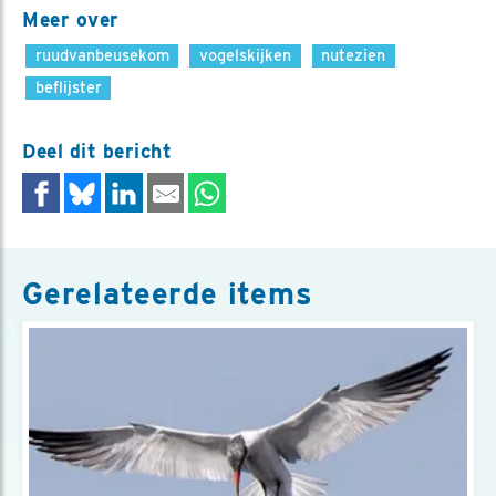
Meer over
ruudvanbeusekom
vogelskijken
nutezien
beflijster
Deel dit bericht
Gerelateerde items