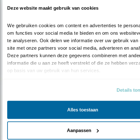
Tip
Deze website maakt gebruik van cookies
Nu te zien: de spreeuw
We gebruiken cookies om content en advertenties te personal
om functies voor social media te bieden en om ons websiteve
te analyseren. Ook delen we informatie over uw gebruik van 
site met onze partners voor social media, adverteren en anal
Deze partners kunnen deze gegevens combineren met ander
informatie die u aan ze heeft verstrekt of die ze hebben verz
op basis van uw gebruik van hun services.
Details to
Alles toestaan
Tip
Nu te zien: de krombekstrandloper
Aanpassen