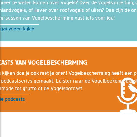
 meer te weten komen over vogels? Over de vogels in je tuin, 
landvogels, of liever over roofvogels of uilen? Dan zijn de on
cursussen van Vogelbescherming vast iets voor jou!
gauw een kijkje
ASTS VAN VOGELBESCHERMING
 kijken doe je ook met je oren! Vogelbescherming heeft een 
 podcastseries gemaakt. Luister naar de Vogelboekenpodkast
mode tot grutto of de Vogelspotcast.
de podcasts