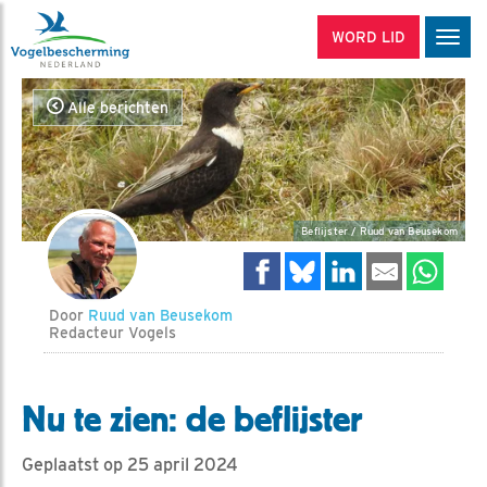
WORD LID
Men
Alle berichten
Beflijster / Ruud van Beusekom
Door
Ruud van Beusekom
Redacteur Vogels
Nu te zien: de beflijster
Geplaatst op 25 april 2024