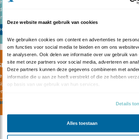
e gratis vogelcursus voor beginners leer je in 10 vogellessen 
e vogels en hun geluiden herkennen. Met handige tips, filmp
ruggetjes. Je ontvangt direct de eerste vogelles per mail.
Deze website maakt gebruik van cookies
CHRIJVEN GRATIS CURSUS
We gebruiken cookies om content en advertenties te personal
om functies voor social media te bieden en om ons websiteve
te analyseren. Ook delen we informatie over uw gebruik van 
site met onze partners voor social media, adverteren en anal
SHOP VOGELBESCHERMING
Deze partners kunnen deze gegevens combineren met ander
e webshop vind je alles voor en over vogels. Van vogelgidsen
informatie die u aan ze heeft verstrekt of die ze hebben verz
ijkers tot nestkasten en vogelvoer. Met elke aankoop steun j
op basis van uw gebruik van hun services.
en help je kwetsbare vogels beschermen.
ar de webshop
Details to
Alles toestaan