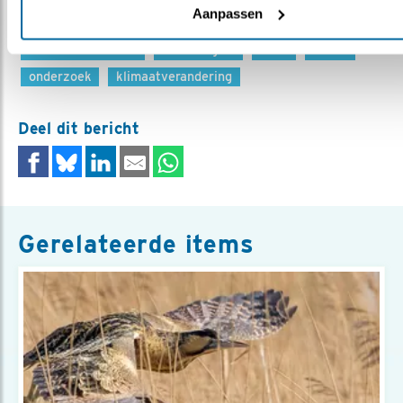
Aanpassen
Meer over
ruudvanbeusekom
broedvogels
boek
sovon
onderzoek
klimaatverandering
Deel dit bericht
Gerelateerde items