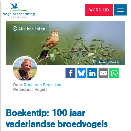
WORD LID
Men
Alle berichten
Ortolaan / Birdphoto
Door
Ruud van Beusekom
Redacteur Vogels
Boekentip: 100 jaar
vaderlandse broedvogels