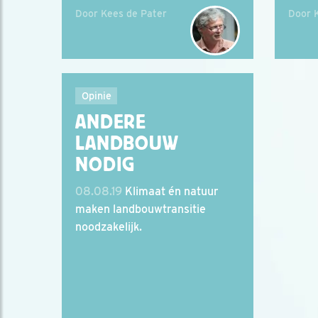
Door Kees de Pater
Door 
Opinie
ANDERE
LANDBOUW
NODIG
08.08.19
Klimaat én natuur
maken landbouwtransitie
noodzakelijk.