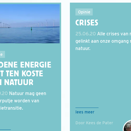
Opinie
CRISES
25.06.20
Alle crises van n
gelinkt aan onze omgang
natuur.
ie
OENE ENERGIE
T TEN KOSTE
N NATUUR
9.20
Natuur mag geen
rputje worden van
ietransitie.
lees meer
Door Kees de Pater