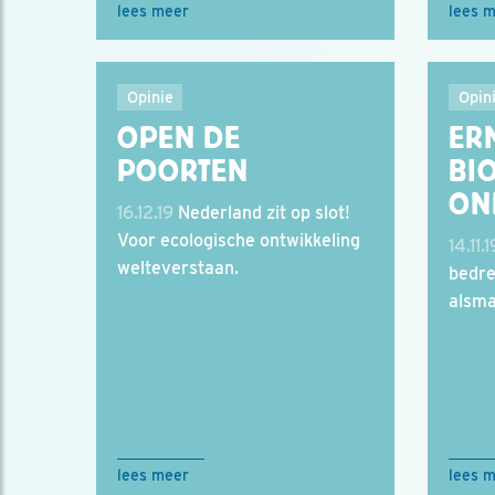
lees meer
lees 
Opinie
Opin
OPEN DE
ER
POORTEN
BIO
ON
16.12.19
Nederland zit op slot!
Voor ecologische ontwikkeling
14.11.1
welteverstaan.
bedre
alsma
lees meer
lees 