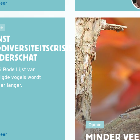
meer
ie
NST
DIVERSITEITSCRISIS
DERSCHAT
9
Rode Lijst van
igde vogels wordt
ar langer.
Opinie
MINDER VEE
meer