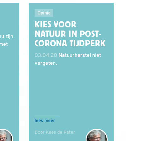
Opinie
KIES VOOR
NATUUR IN POST-
u zijn
CORONA TIJDPERK
 met
03.04.20
Natuurherstel niet
vergeten.
lees meer
Door Kees de Pater