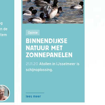
ng
an de
Opinie
 stem
BINNENDIJKSE
NATUUR MET
ZONNEPANELEN
21.11.20
Atollen in IJsselmeer is
schijnoplossing.
lees meer