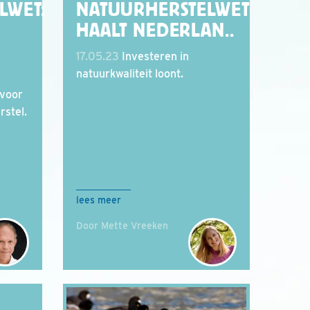
LWET:
NATUURHERSTELWET
HAALT NEDERLAN..
17.05.23
Investeren in
natuurkwaliteit loont.
 voor
rstel.
lees meer
Door Mette Vreeken