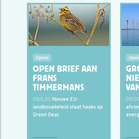
Opinie
Opin
OPEN BRIEF AAN
GR
FRANS
NIE
TIMMERMANS
VA
09.11.20
Nieuwe EU-
09.0
landbouwbeleid staat haaks op
afvoe
Green Deal.
energ