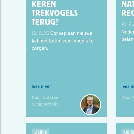
KEREN
NAT
TREKVOGELS
REC
TERUG?
14.12
Neder
13.10.25
Oproep aan nieuwe
belang
kabinet beter voor vogels te
zorgen.
lees meer
lees 
Door Karsten
Door 
Schipperheijn
Opinie
Opin