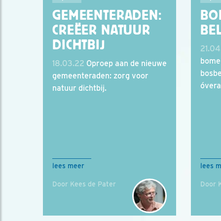
GEMEENTERADEN:
BO
CREËER NATUUR
BE
DICHTBIJ
21.04
bomen
18.03.22
Oproep aan de nieuwe
bosbe
gemeenteraden: zorg voor
óvera
natuur dichtbij.
lees meer
lees 
Door Kees de Pater
Door 