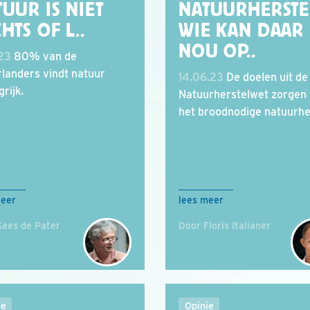
UUR IS NIET
NATUURHERSTE
HTS OF L..
WIE KAN DAAR
NOU OP..
.23
80% van de
landers vindt natuur
14.06.23
De doelen uit de
rijk.
Natuurherstelwet zorgen
het broodnodige natuurhe
meer
lees meer
Kees de Pater
Door Floris Italianer
ie
Opinie