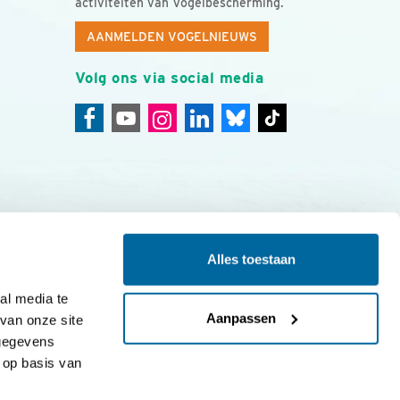
activiteiten van Vogelbescherming.
AANMELDEN VOGELNIEUWS
Volg ons via social media
Alles toestaan
ing
Colofon
l media te 
Aanpassen
an onze site 
gegevens 
op basis van 