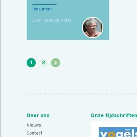
lees meer
Door Kees de Pater
>
1
2
Over ons
Onze tijdschrifte
Nieuws
Contact