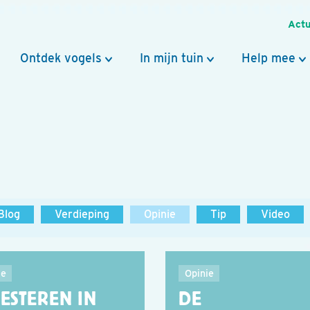
Actu
Ontdek vogels
In mijn tuin
Help mee
Blog
Verdieping
Opinie
Tip
Video
ie
Opinie
ESTEREN IN
DE