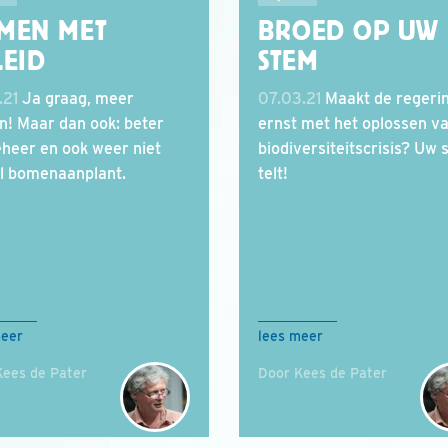
MEN MET
BROED OP UW
LEID
STEM
.21
Ja graag, meer
07.03.21
Maakt de regeri
! Maar dan ook: beter
ernst met het oplossen v
heer en ook weer niet
biodiversiteitscrisis? Uw
l bomenaanplant.
telt!
meer
lees meer
Kees de Pater
Door Kees de Pater