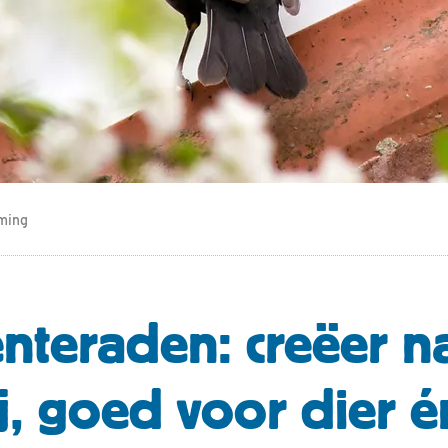
ming
teraden: creëer n
ij, goed voor dier 