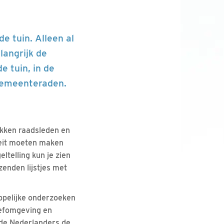
e tuin. Alleen al
langrijk de
e tuin, in de
 gemeenteraden.
s
kken raadsleden en
teit moeten maken
telling kun je zien
enden lijstjes met
ppelijke onderzoeken
eefomgeving en
n de Nederlanders de