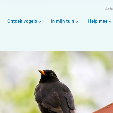
Actu
Ontdek vogels
In mijn tuin
Help mee