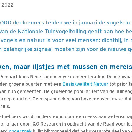
t 2022
.000 deelnemers telden we in januari de vogels in d
van de Nationale Tuinvogeltelling geeft aan hoe be
ogels en natuur is voor veel mensen: dichtbij, in d
n belangrijke signaal moeten zijn voor de nieuwe
en, maar lijstjes met mussen en merel
16 maart koos Nederland nieuwe gemeenteraden. De nieuwba
uden groene buurten met een
Basiskwaliteit Natuur
tot priori
van hun gemeenten. De groeiende populariteit van de Tuinvogel
oproep daartoe. Geen spandoeken van boze mensen, maar duiz
rels.
iefhebbers wordt ondersteund door een reeks aan wetenscha
vorig jaar door I&O Research in opdracht van de Raad voor l
oerd
onderzoek
blijkt bijvoorbeeld dat het overgrote deel va