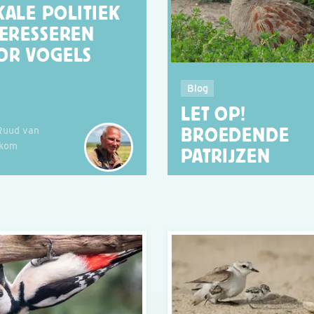
KALE POLITIEK
TERESSEREN
OR VOGELS
Blog
LET OP!
Ruud van
BROEDENDE
kom
PATRIJZEN