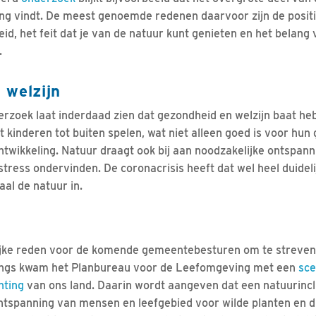
ng vindt. De meest genoemde redenen daarvoor zijn de posit
id, het feit dat je van de natuur kunt genieten en het belang
.
 welzijn
rzoek laat inderdaad zien dat gezondheid en welzijn baat heb
rt kinderen tot buiten spelen, wat niet alleen goed is voor hu
twikkeling. Natuur draagt ook bij aan noodzakelijke ontspanni
ress ondervinden. De coronacrisis heeft dat wel heel duideli
al de natuur in.
rijke reden voor de komende gemeentebesturen om te streven
langs kwam het Planbureau voor de Leefomgeving met een
sce
hting
van ons land. Daarin wordt aangeven dat een natuurincl
ontspanning van mensen en leefgebied voor wilde planten en 