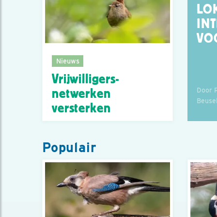
LO
IN
VO
Nieuws
Vrijwilligers­
Door 
netwerken
Beuse
versterken
Populair