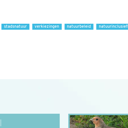
stadsnatuur
verkiezingen
natuurbeleid
natuurinclusie