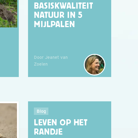
BASISKWALITEIT
NATUUR IN 5
MIJLPALEN
Door Jeanet van
Zoelen
Blog
LEVEN OP HET
RANDJE