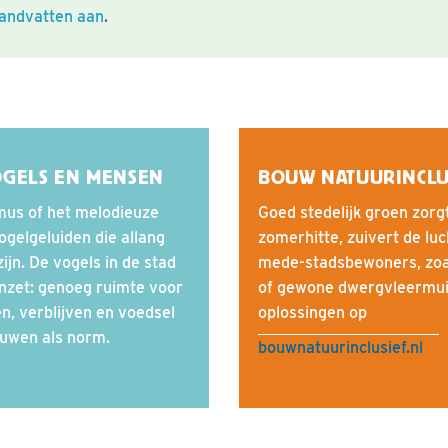
handvatten aan
.
OGELS EN MENSEN
BOUW NATUURINCLU
smus of het melodieuze
Goed stedelijk groen zorg
gelgeluiden die allang
zomerhitte, zuivert de luc
ijn. De vogels in de stad
mede-stadsbewoners, zoal
inzet: genoeg ruimte voor
of gewone dwergvleermuis.
n, verblijven en voedsel
oplossingen op
bouwen als norm.
bouwnatuurinclusief.nl