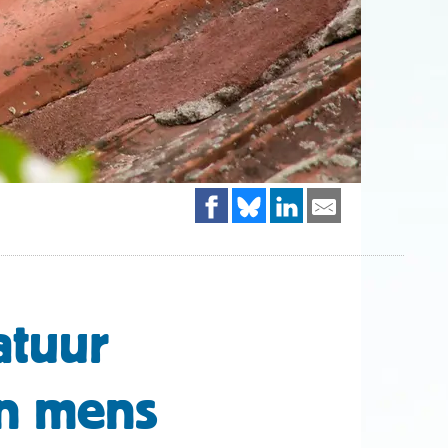
atuur
én mens