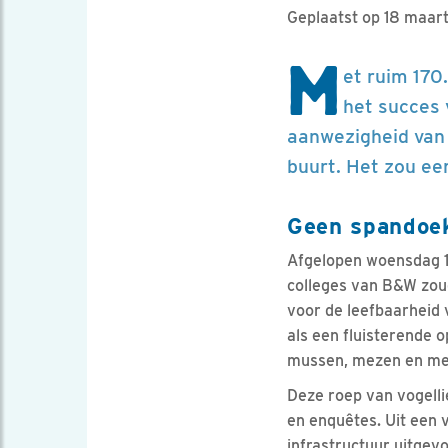
Geplaatst op 18 maar
M
et ruim 170
het succes 
aanwezigheid van v
buurt. Het zou ee
Geen spandoek
Afgelopen woensdag 
colleges van B&W zo
voor de leefbaarheid 
als een fluisterende 
mussen, mezen en me
Deze roep van vogell
en enquêtes. Uit een 
infrastructuur uitgev