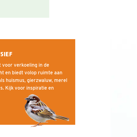
SIEF
t voor verkoeling in de
ht en biedt volop ruimte aan
s huismus, gierzwaluw, merel
 Kijk voor inspiratie en