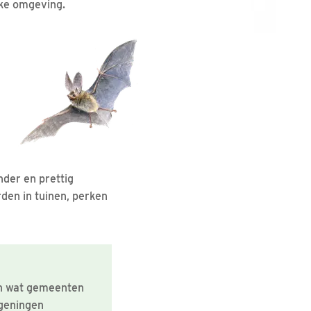
jke omgeving.
der en prettig
rden in tuinen, perken
an wat gemeenten
ageningen