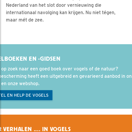
Nederland van het slot door vernieuwing die
internationaal navolging kan krijgen. Nu niet tégen,
maar mét de zee.
LBOEKEN EN -GIDSEN
 op zoek naar een goed boek over vogels of de natuur?
bescherming heeft een uitgebreid en gevarieerd aanbod in o
l en onze webshop.
EL EN HELP DE VOGELS
 VERHALEN .... IN VOGELS