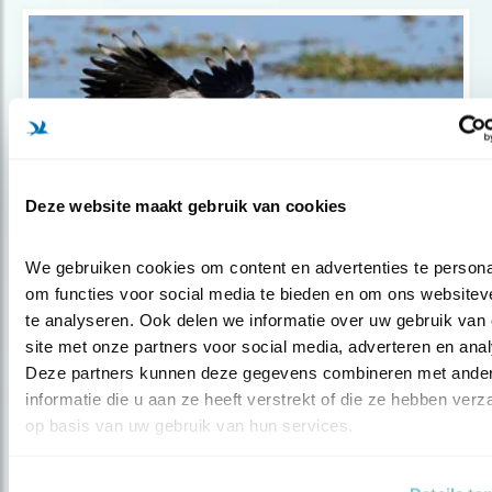
Deze website maakt gebruik van cookies
We gebruiken cookies om content en advertenties te personal
Nieuws
om functies voor social media te bieden en om ons websiteve
Kom in actie voor een sterke Europese
te analyseren. Ook delen we informatie over uw gebruik van 
Na..
site met onze partners voor social media, adverteren en anal
Deze partners kunnen deze gegevens combineren met ander
informatie die u aan ze heeft verstrekt of die ze hebben verz
op basis van uw gebruik van hun services.